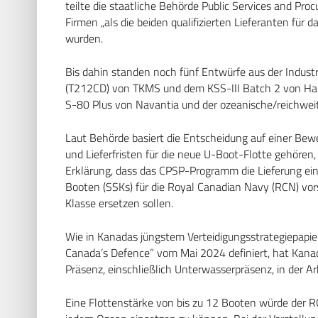
teilte die staatliche Behörde Public Services and Pro
Firmen „als die beiden qualifizierten Lieferanten für
wurden.
Bis dahin standen noch fünf Entwürfe aus der Indu
(T212CD) von TKMS und dem KSS-III Batch 2 von Han
S-80 Plus von Navantia und der ozeanische/reichwei
Laut Behörde basiert die Entscheidung auf einer Be
und Lieferfristen für die neue U-Boot-Flotte gehören, 
Erklärung, dass das CPSP-Programm die Lieferung ein
Booten (SSKs) für die Royal Canadian Navy (RCN) vorsie
Klasse ersetzen sollen.
Wie in Kanadas jüngstem Verteidigungsstrategiepapier
Canada’s Defence” vom Mai 2024 definiert, hat Kanad
Präsenz, einschließlich Unterwasserpräsenz, in der Ark
Eine Flottenstärke von bis zu 12 Booten würde der RC