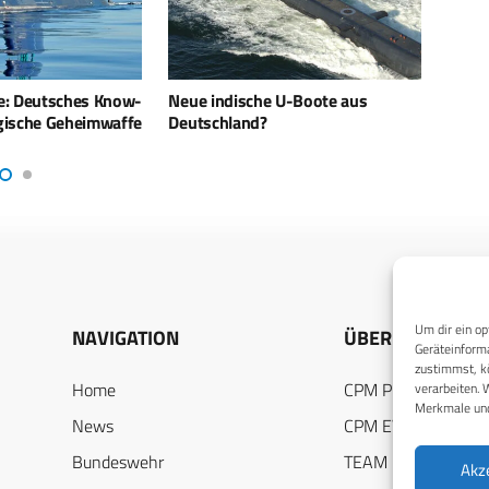
 U-Boote aus
P-8A Poseidon Programm: Boeing
„Die 
und CAE kooperieren
ist s
Um dir ein op
NAVIGATION
ÜBER UNS
Geräteinforma
zustimmst, kö
Home
CPM PUBLICATION
verarbeiten. 
Merkmale und
News
CPM EVENTS
Bundeswehr
TEAM
Akz