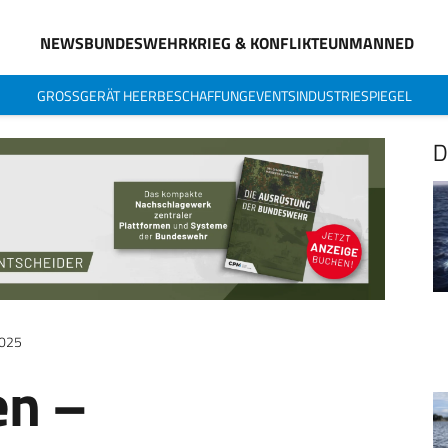
NEWS
BUNDESWEHR
KRIEG & KONFLIKTE
UNMANNED
GROSSGERÄT HEER
BESCHAFFUNG
EVENTS
INDUSTRIESPIEGEL
D
2025
en –