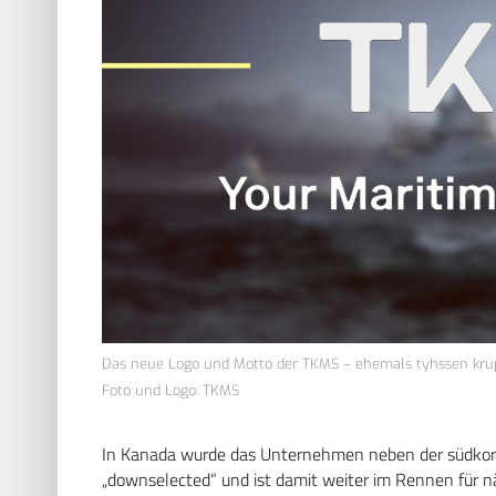
Das neue Logo und Motto der TKMS – ehemals tyhssen kru
Foto und Logo: TKMS
In Kanada wurde das Unternehmen neben der südko
„downselected“ und ist damit weiter im Rennen für