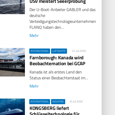
USV meistert Seeerprobung
Der U-Boot-Anbieter GABLER und das
deutsche
Verteidigungstechnologieunternehmen
FLANQ haben den…
Mehr
22. Juli 2026
INTERNATIONAL
LUFTWAFFE
Farnborough: Kanada wird
Beobachternation bei GCAP
Kanada ist als erstes Land den
Status einer Beobachterstaat im…
Mehr
8. Juli 2026
INTERNATIONAL
INDUSTRIE
KONGSBERG liefert
Schlüsseltechnologie für