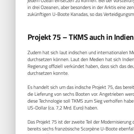
jedem Ozean einsetzen zu können. Bei der Vorstellu
in drei Ozeanen, aber besonders in der Arktis eine ze
zukünftigen U-Boote Kanadas, so das Verteidigungsmi
Projekt 75 – TKMS auch in Indien
Zudem hat sich laut indischen und internationalen M
durchsetzen können. Laut den Medien hat sich Indien 
Regierung offiziell verkündet haben, dass sich das 
durchsetzen konnte.
Es handelt sich um das indische Projekt 75, das berei
die Lieferung von sechs Booten vor. Angetrieben wer
diese Technologie soll TKMS zum Sieg verholfen haben
US-Dollar (ca. 7,2 Mrd. Euro) haben.
Das Projekt 75 ist der zweite Teil der Modernisierung
bereits sechs französische Scorpène U-Boote ebenfall