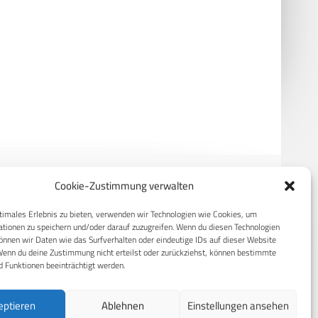
Bedrohung durch Russland
R&S stattet niederländische und
ignifikant gestiegen“
belgische U-Jagd-Fregatten aus
Cookie-Zustimmung verwalten
timales Erlebnis zu bieten, verwenden wir Technologien wie Cookies, um
RECHTLICHES
tionen zu speichern und/oder darauf zuzugreifen. Wenn du diesen Technologien
nnen wir Daten wie das Surfverhalten oder eindeutige IDs auf dieser Website
S
Datenschutzerklärung
Wenn du deine Zustimmung nicht erteilst oder zurückziehst, können bestimmte
 Funktionen beeinträchtigt werden.
Cookie-Richtlinie (EU)
AGB
eptieren
Ablehnen
Einstellungen ansehen