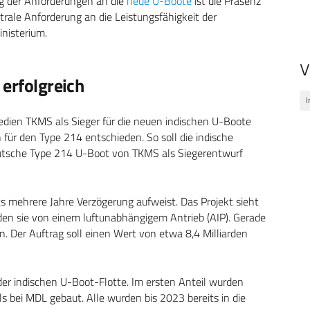
ng der Anforderungen an die
neue U-Boote
ist die Präsenz
ntrale Anforderung an die Leistungsfähigkeit der
nisterium.
V
 erfolgreich
I
edien TKMS als Sieger für die neuen indischen U-Boote
für den Type 214 entschieden. So soll die indische
deutsche Type 214 U-Boot von TKMS als Siegerentwurf
ts mehrere Jahre Verzögerung aufweist. Das Projekt sieht
den sie von einem luftunabhängigem Antrieb (AIP). Gerade
. Der Auftrag soll einen Wert von etwa 8,4 Milliarden
 der indischen U-Boot-Flotte. Im ersten Anteil wurden
s bei MDL gebaut. Alle wurden bis 2023 bereits in die