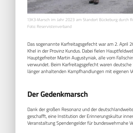
13K3-Marsch im Jahr 2023 am Standort Bückeburg durch R
Foto: Reservistenverband
Das sogenannte Karfreitagsgefecht war am 2. April 
Khel in der Provinz Kundus. Dabei fielen Hauptfeldweb
Hauptgefreiter Martin Augustyniak, alle vom Fallsch
verwundet. Beim Karfreitagsgefecht waren deutsche 
länger anhaltenden Kampfhandlungen mit eigenen Ver
Der Gedenkmarsch
Dank der großen Resonanz und der deutschlandweiten
geschafft, eine Institution der Erinnerungskultur inner
Veranstaltung Spendengelder für bundeswehrnahe V