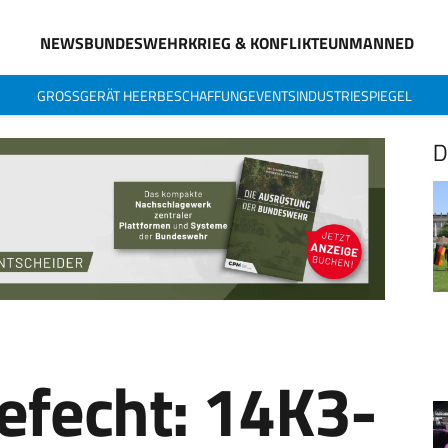
NEWS
BUNDESWEHR
KRIEG & KONFLIKTE
UNMANNED
GROSSGERÄT HEER
BESCHAFFUNG
EVENTS
INDUSTRIESPIEGEL
D
efecht: 14K3-