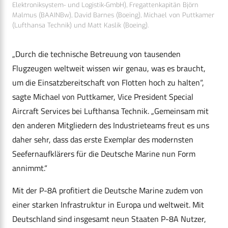
Elektroniksystem- und Logistik-GmbH), Fregattenkapitän Björn
Malmus (BAAINBw), David Barnes (Boeing), Michael von Puttkamer
(Lufthansa Technik) und Matt Kaslik (Boeing).
„Durch die technische Betreuung von tausenden
Flugzeugen weltweit wissen wir genau, was es braucht,
um die Einsatzbereitschaft von Flotten hoch zu halten“,
sagte Michael von Puttkamer, Vice President Special
Aircraft Services bei Lufthansa Technik. „Gemeinsam mit
den anderen Mitgliedern des Industrieteams freut es uns
daher sehr, dass das erste Exemplar des modernsten
Seefernaufklärers für die Deutsche Marine nun Form
annimmt.“
Mit der P-8A profitiert die Deutsche Marine zudem von
einer starken Infrastruktur in Europa und weltweit. Mit
Deutschland sind insgesamt neun Staaten P-8A Nutzer,