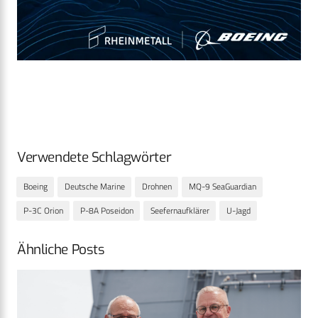
Verwendete Schlagwörter
Boeing
Deutsche Marine
Drohnen
MQ-9 SeaGuardian
P-3C Orion
P-8A Poseidon
Seefernaufklärer
U-Jagd
Ähnliche Posts