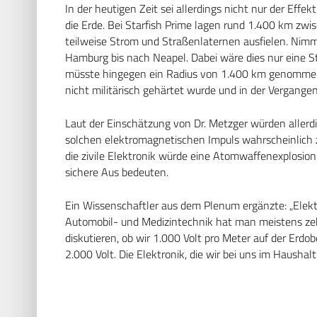
In der heutigen Zeit sei allerdings nicht nur der Effek
die Erde. Bei Starfish Prime lagen rund 1.400 km zwi
teilweise Strom und Straßenlaternen ausfielen. Nim
Hamburg bis nach Neapel. Dabei wäre dies nur eine S
müsste hingegen ein Radius von 1.400 km genommen 
nicht militärisch gehärtet wurde und in der Vergangen
Laut der Einschätzung von Dr. Metzger würden allerd
solchen elektromagnetischen Impuls wahrscheinlich z
die zivile Elektronik würde eine Atomwaffenexplosio
sichere Aus bedeuten.
Ein Wissenschaftler aus dem Plenum ergänzte: „Elektro
Automobil- und Medizintechnik hat man meistens zehn
diskutieren, ob wir 1.000 Volt pro Meter auf der Erdo
2.000 Volt. Die Elektronik, die wir bei uns im Haushalt 