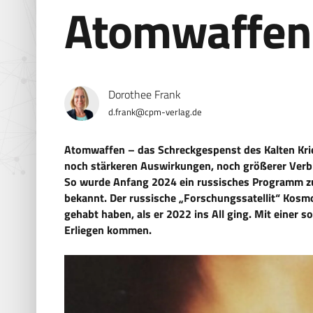
Atomwaffen
Dorothee Frank
d.frank@cpm-verlag.de
Atomwaffen – das Schreckgespenst des Kalten Krie
noch stärkeren Auswirkungen, noch größerer Verbr
So wurde Anfang 2024 ein russisches Programm zur
bekannt. Der russische „Forschungssatellit“ Kos
gehabt haben, als er 2022 ins All ging. Mit einer 
Erliegen kommen.