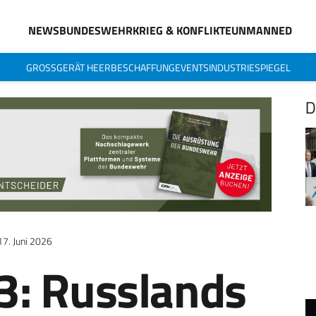
NEWS
BUNDESWEHR
KRIEG & KONFLIKTE
UNMANNED
GROSSGERÄT HEER
BESCHAFFUNG
EVENTS
INDUSTRIESPIEGEL
D
17. Juni 2026
: Russlands