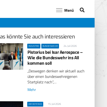
Menü
as könnte Sie auch interessieren
24. Juli 2026
INDUSTRIE
BUNDESWEHR
Pistorius bei Isar Aerospace –
Wie die Bundeswehr ins All
kommen soll
„Deswegen denken wir aktuell auch
über einen bundeswehreigenen
Startplatz nach“,…
Mehr
15. Juli 2026
AIR DEFENCE