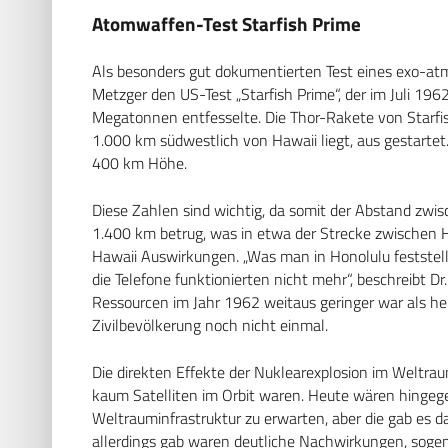
Atomwaffen-Test Starfish Prime
Als besonders gut dokumentierten Test eines exo-at
Metzger den US-Test „Starfish Prime“, der im Juli 19
Megatonnen entfesselte. Die Thor-Rakete von Starfis
1.000 km südwestlich von Hawaii liegt, aus gestarte
400 km Höhe.
Diese Zahlen sind wichtig, da somit der Abstand zw
1.400 km betrug, was in etwa der Strecke zwischen 
Hawaii Auswirkungen. „Was man in Honolulu feststellt
die Telefone funktionierten nicht mehr“, beschreibt D
Ressourcen im Jahr 1962 weitaus geringer war als he
Zivilbevölkerung noch nicht einmal.
Die direkten Effekte der Nuklearexplosion im Weltr
kaum Satelliten im Orbit waren. Heute wären hingege
Weltrauminfrastruktur zu erwarten, aber die gab es d
allerdings gab waren deutliche Nachwirkungen, sogen