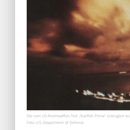
Die vom US-Atomwaffen-Test „Starfish Prime“ erzeugten kün
Foto: U.S. Department of Defense