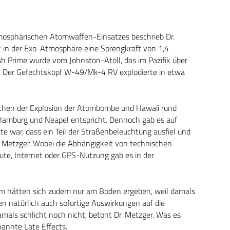
mosphärischen Atomwaffen-Einsatzes beschrieb Dr.
62 in der Exo-Atmosphäre eine Sprengkraft von 1,4
h Prime wurde vom Johnston-Atoll, das im Pazifik über
t. Der Gefechtskopf W-49/Mk-4 RV explodierte in etwa
ischen der Explosion der Atombombe und Hawaii rund
Hamburg und Neapel entspricht. Dennoch gab es auf
e war, dass ein Teil der Straßenbeleuchtung ausfiel und
r. Metzger. Wobei die Abhängigkeit von technischen
ute, Internet oder GPS-Nutzung gab es in der
aum hätten sich zudem nur am Boden ergeben, weil damals
n natürlich auch sofortige Auswirkungen auf die
amals schlicht noch nicht, betont Dr. Metzger. Was es
annte Late Effects.