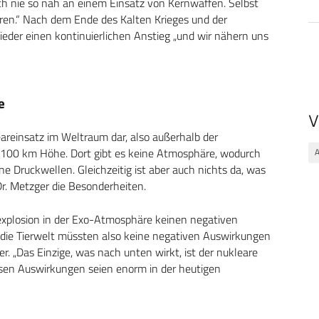
och nie so nah an einem Einsatz von Kernwaffen. Selbst
ren.“ Nach dem Ende des Kalten Krieges und der
eder einen kontinuierlichen Anstieg „und wir nähern uns
e
V
areinsatz im Weltraum dar, also außerhalb der
 100 km Höhe. Dort gibt es keine Atmosphäre, wodurch
ine Druckwellen. Gleichzeitig ist aber auch nichts da, was
Dr. Metzger die Besonderheiten.
nexplosion in der Exo-Atmosphäre keinen negativen
d die Tierwelt müssten also keine negativen Auswirkungen
er. „Das Einzige, was nach unten wirkt, ist der nukleare
ssen Auswirkungen seien enorm in der heutigen