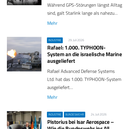
Während GPS-Störungen längst Alltag
sind, galt Starlink lange als nahezu…
Mehr
29. Juli 2026
INDUSTRIE
Rafael: 1.000. TYPHOON-
System an die israelische Marine
ausgeliefert
Rafael Advanced Defense Systems
Ltd. hat das 1.000. TYPHOON-System
ausgeliefert…
Mehr
24. Juli 2026
INDUSTRIE
BUNDESWEHR
Pistorius bei Isar Aerospace –
Wie die Bundeswehr ins All