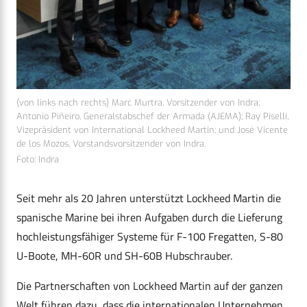
(von links nach rechts) Marc Murtra, Vorsitzender von Indra;
Antonio Piñeiro, Generalstabschef der Armada (AJEMA); Ray Piselli,
Vizepräsident von International Lockheed Martin; und José Vicente
de los Mozos, Vorstandsvorsitzender von Indra.
Foto: Indra
Seit mehr als 20 Jahren unterstützt Lockheed Martin die
spanische Marine bei ihren Aufgaben durch die Lieferung
hochleistungsfähiger Systeme für F-100 Fregatten, S-80
U-Boote, MH-60R und SH-60B Hubschrauber.
Die Partnerschaften von Lockheed Martin auf der ganzen
Welt führen dazu, dass die internationalen Unternehmen,