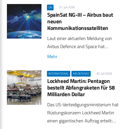
31. Juli 2026
CIR
SpainSat NG-III – Airbus baut
neuen
Kommunikationssatelliten
Laut einer aktuellen Meldung von
Airbus Defence and Space hat…
Mehr
30. Juli 2026
INTERNATIONAL
AIR DEFENCE
Lockheed Martin: Pentagon
bestellt Abfangraketen für 58
Milliarden Dollar
Das US-Verteidigungsministerium hat
Rüstungskonzern Lockheed Martin
einen gigantischen Auftrag erteilt:…