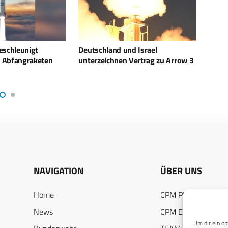
 und Israel
DSEI: MARSS INTERCEPTOR-MR
Pr
en Vertrag zu Arrow 3
schließt Flugerprobung und
Lu
NATO-Zertifizierung ab
NAVIGATION
ÜBER UNS
Home
CPM PUBLICATION
News
CPM EVENTS
Um dir ein op