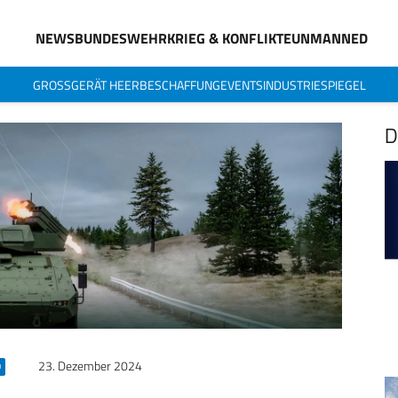
NEWS
BUNDESWEHR
KRIEG & KONFLIKTE
UNMANNED
GROSSGERÄT HEER
BESCHAFFUNG
EVENTS
INDUSTRIESPIEGEL
D
23. Dezember 2024
D