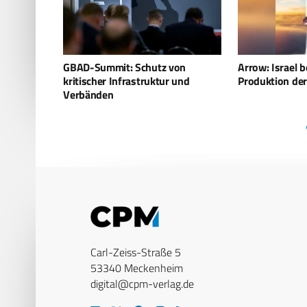
z von
Arrow: Israel beschleunigt
Deutschland
tur und
Produktion der Abfangraketen
unterzeichn
Carl-Zeiss-Straße 5
53340 Meckenheim
digital@cpm-verlag.de