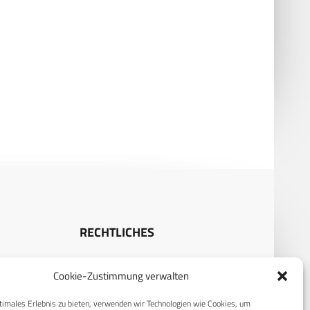
oduktion von Taurus und
Iran: Berichte über neue
ftverteidigung
MANPADS-Lieferungen aus Chi
RECHTLICHES
S
Datenschutzerklärung
Cookie-Zustimmung verwalten
Cookie-Richtlinie (EU)
timales Erlebnis zu bieten, verwenden wir Technologien wie Cookies, um