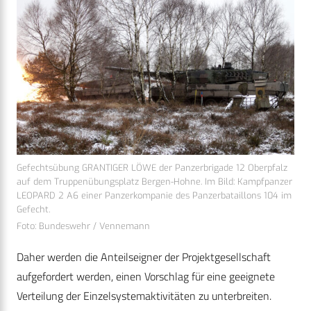
Gefechtsübung GRANTIGER LÖWE der Panzerbrigade 12 Oberpfalz
auf dem Truppenübungsplatz Bergen-Hohne. Im Bild: Kampfpanzer
LEOPARD 2 A6 einer Panzerkompanie des Panzerbataillons 104 im
Gefecht.
Foto: Bundeswehr / Vennemann
Daher werden die Anteilseigner der Projektgesellschaft
aufgefordert werden, einen Vorschlag für eine geeignete
Verteilung der Einzelsystemaktivitäten zu unterbreiten.