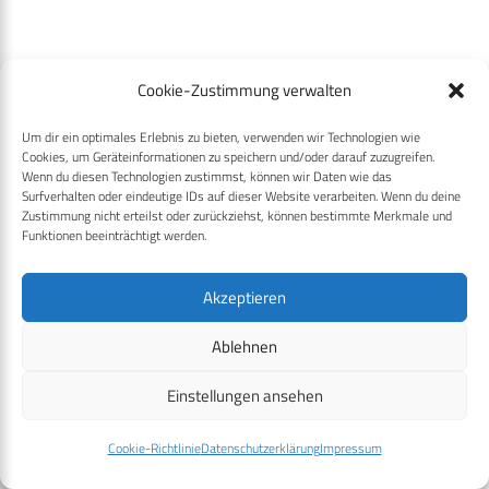
Cookie-Zustimmung verwalten
Um dir ein optimales Erlebnis zu bieten, verwenden wir Technologien wie
Cookies, um Geräteinformationen zu speichern und/oder darauf zuzugreifen.
Wenn du diesen Technologien zustimmst, können wir Daten wie das
Surfverhalten oder eindeutige IDs auf dieser Website verarbeiten. Wenn du deine
Verwendete Schlagwörter
Zustimmung nicht erteilst oder zurückziehst, können bestimmte Merkmale und
Funktionen beeinträchtigt werden.
BAAINBs
Bundeswehr
cpmFORUM
Deutschland
Frankreich
KNDS
Kooperation
MGCS
Rheinmetall
Akzeptieren
Ablehnen
Ähnliche Posts
Einstellungen ansehen
Cookie-Richtlinie
Datenschutzerklärung
Impressum