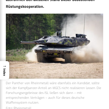
Rüstungskooperation.
→
Index
Der Panther von Rheinmetall wäre ebenfalls ein Kandidat, sollte
sich der Kampfpanzer-Anteil an MGCS nicht realisieren lassen. Die
Forschungsergebnisse des ISL ließen sich dann – mit
entsprechenden Verträgen – auch für dieses deutsche
Waffensystem nutzen.
Foto: Rheinmetall