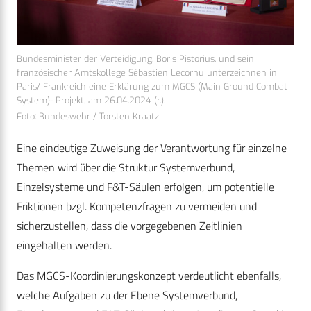
Bundesminister der Verteidigung, Boris Pistorius, und sein
französischer Amtskollege Sébastien Lecornu unterzeichnen in
Paris/ Frankreich eine Erklärung zum MGCS (Main Ground Combat
System)- Projekt, am 26.04.2024 (r.).
Foto: Bundeswehr / Torsten Kraatz
Eine eindeutige Zuweisung der Verantwortung für einzelne
Themen wird über die Struktur Systemverbund,
Einzelsysteme und F&T-Säulen erfolgen, um potentielle
Friktionen bzgl. Kompetenzfragen zu vermeiden und
sicherzustellen, dass die vorgegebenen Zeitlinien
eingehalten werden.
Das MGCS-Koordinierungskonzept verdeutlicht ebenfalls,
welche Aufgaben zu der Ebene Systemverbund,