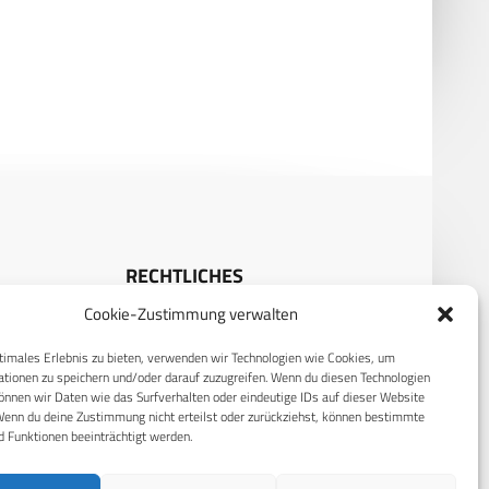
ftssicher: Airbus und
Israelische Drohnenabwehr für
ldt rüsten
deutsche Kriegsschiffe
ronikkriegsführung auf
RECHTLICHES
Cookie-Zustimmung verwalten
S
Datenschutzerklärung
timales Erlebnis zu bieten, verwenden wir Technologien wie Cookies, um
Cookie-Richtlinie (EU)
tionen zu speichern und/oder darauf zuzugreifen. Wenn du diesen Technologien
nnen wir Daten wie das Surfverhalten oder eindeutige IDs auf dieser Website
AGB
Wenn du deine Zustimmung nicht erteilst oder zurückziehst, können bestimmte
Compliance
 Funktionen beeinträchtigt werden.
Impressum