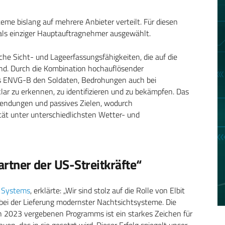
e bislang auf mehrere Anbieter verteilt. Für diesen
 als einziger Hauptauftragnehmer ausgewählt.
he Sicht- und Lageerfassungsfähigkeiten, die auf die
nd. Durch die Kombination hochauflösender
as ENVG-B den Soldaten, Bedrohungen auch bei
lar zu erkennen, zu identifizieren und zu bekämpfen. Das
endungen und passives Zielen, wodurch
ität unter unterschiedlichsten Wetter- und
Partner der US-Streitkräfte“
t Systems
, erklärte: „Wir sind stolz auf die Rolle von Elbit
e bei der Lieferung modernster Nachtsichtsysteme. Die
h 2023 vergebenen Programms ist ein starkes Zeichen für
en, das in sie gesetzt wird. Dieser Erfolg spiegelt unser