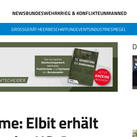
NEWS
BUNDESWEHR
KRIEG & KONFLIKTE
UNMANNED
GROSSGERÄT HEER
BESCHAFFUNG
EVENTS
INDUSTRIESPIEGEL
D
e: Elbit erhält