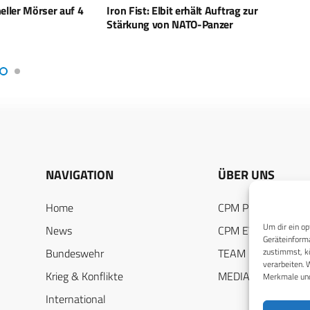
 erhält Auftrag zur
Elbit Systems und TKMS: Neue
Zukun
NATO-Panzer
Produktionsstätte für U-Boot-
Henso
Komponenten in Israel
Elekt
NAVIGATION
ÜBER UNS
Home
CPM PUBLICATION
Um dir ein op
News
CPM EVENTS
Geräteinforma
zustimmst, kö
Bundeswehr
TEAM
verarbeiten. 
Krieg & Konflikte
MEDIADATEN
Merkmale und
International