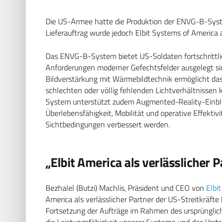
Die US-Armee hatte die Produktion der ENVG-B-System
Lieferauftrag wurde jedoch Elbit Systems of America
Das ENVG-B-System bietet US-Soldaten fortschrittlic
Anforderungen moderner Gefechtsfelder ausgelegt si
Bildverstärkung mit Wärmebildtechnik ermöglicht d
schlechten oder völlig fehlenden Lichtverhältnissen k
System unterstützt zudem Augmented-Reality-Einbl
Überlebensfähigkeit, Mobilität und operative Effektiv
Sichtbedingungen verbessert werden.
„Elbit America als verlässlicher 
Bezhalel (Butzi) Machlis, Präsident und CEO von
Elbi
America als verlässlicher Partner der US-Streitkräft
Fortsetzung der Aufträge im Rahmen des ursprünglic
die Leistungsfähigkeit unserer Systeme und das Vertrau