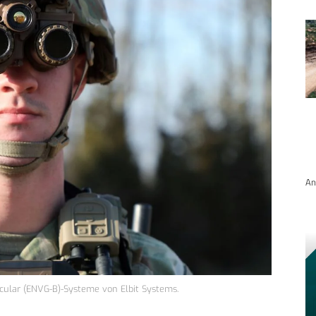
An
cular (ENVG-B)-Systeme von Elbit Systems.