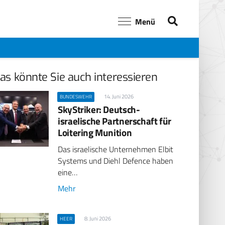
Menü
as könnte Sie auch interessieren
14. Juni 2026
BUNDESWEHR
SkyStriker: Deutsch-
israelische Partnerschaft für
Loitering Munition
Das israelische Unternehmen Elbit
Systems und Diehl Defence haben
eine…
Mehr
8. Juni 2026
HEER