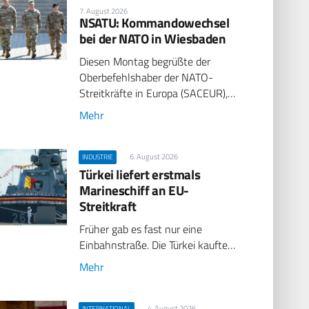
7. August 2026
NSATU: Kommandowechsel
bei der NATO in Wiesbaden
Diesen Montag begrüßte der
Oberbefehlshaber der NATO-
Streitkräfte in Europa (SACEUR),…
Mehr
6. August 2026
INDUSTRIE
Türkei liefert erstmals
Marineschiff an EU-
Streitkraft
Früher gab es fast nur eine
Einbahnstraße. Die Türkei kaufte…
Mehr
4. August 2026
INTERNATIONAL