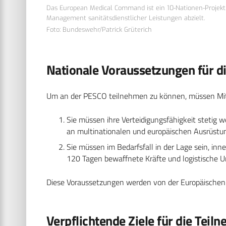
Das European Medical Command ist ein 10-Nationen-Projekt, 
Management sanitätsdienstlicher Leistungen abzielt.
Foto: Bundeswehr/Patrick Grüterich
Nationale Voraussetzungen für d
Um an der PESCO teilnehmen zu können, müssen Mitg
Sie müssen ihre Verteidigungsfähigkeit stetig 
an multinationalen und europäischen Ausrüst
Sie müssen im Bedarfsfall in der Lage sein, inn
120 Tagen bewaffnete Kräfte und logistische Un
Diese Voraussetzungen werden von der Europäischen 
Verpflichtende Ziele für die Teil