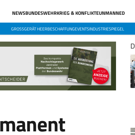
NEWS
BUNDESWEHR
KRIEG & KONFLIKTE
UNMANNED
GROSSGERÄT HEER
BESCHAFFUNG
EVENTS
INDUSTRIESPIEGEL
D
rmanent