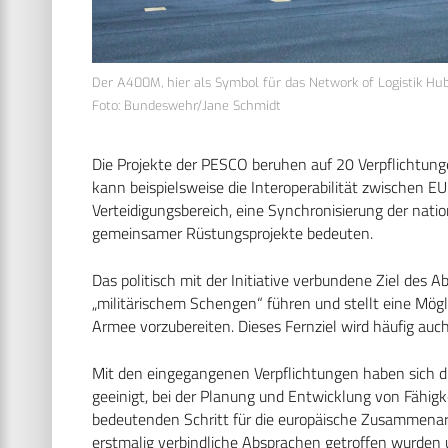
Der A400M, hier als Symbol für das Network of Logistik Hubs
Foto: Bundeswehr/Jane Schmidt
Die Projekte der PESCO beruhen auf 20 Verpflichtunge
kann beispielsweise die Interoperabilität zwischen E
Verteidigungsbereich, eine Synchronisierung der nati
gemeinsamer Rüstungsprojekte bedeuten.
Das politisch mit der Initiative verbundene Ziel des Ab
„militärischem Schengen“ führen und stellt eine Mögli
Armee vorzubereiten. Dieses Fernziel wird häufig auc
Mit den eingegangenen Verpflichtungen haben sich die
geeinigt, bei der Planung und Entwicklung von Fähigk
bedeutenden Schritt für die europäische Zusammenarbe
erstmalig verbindliche Absprachen getroffen wurden 