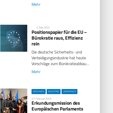
Mehr
2. Mai 2025
Positionspapier für die EU –
Bürokratie raus, Effizienz
rein
Die deutsche Sicherheits- und
Verteidigungsindustrie hat heute
Vorschläge zum Bürokratieabbau…
Mehr
DROHNEN
INDUSTRIE
UNMANNED
27. Februar 2025
Erkundungsmission des
Europäischen Parlaments