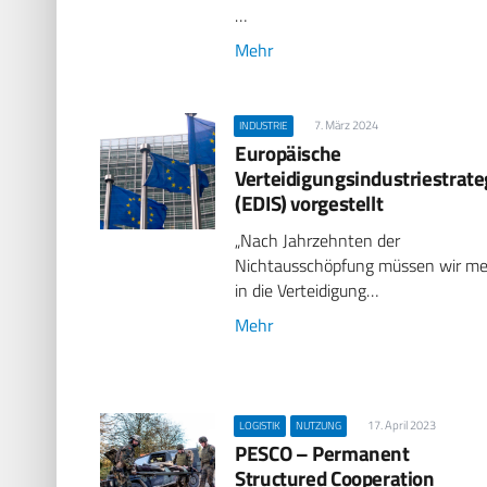
…
Mehr
7. März 2024
INDUSTRIE
Europäische
Verteidigungsindustriestrate
(EDIS) vorgestellt
„Nach Jahrzehnten der
Nichtausschöpfung müssen wir m
in die Verteidigung…
Mehr
17. April 2023
LOGISTIK
NUTZUNG
PESCO – Permanent
Structured Cooperation