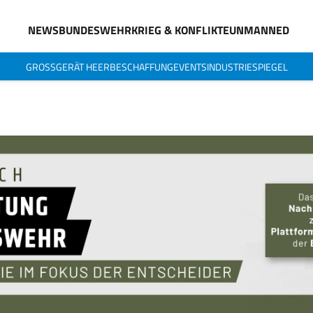
NEWS
BUNDESWEHR
KRIEG & KONFLIKTE
UNMANNED
GROSSGERÄT HEER
BESCHAFFUNG
EVENTS
INDUSTRIESPIEGEL