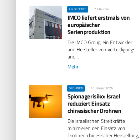
7. Mai 2026
AIR DEFENCE
IMCO liefert erstmals von
europäischer
Serienproduktion
Die IMCO Group, ein Entwickler
und Hersteller von Verteidigungs-
und…
Mehr
14. Januar 2026
DROHNEN
Spionagerisiko: Israel
reduziert Einsatz
chinesischer Drohnen
Die israelischen Streitkräfte
minimieren den Einsatz von
Drohnen chinesischer Herstellung,