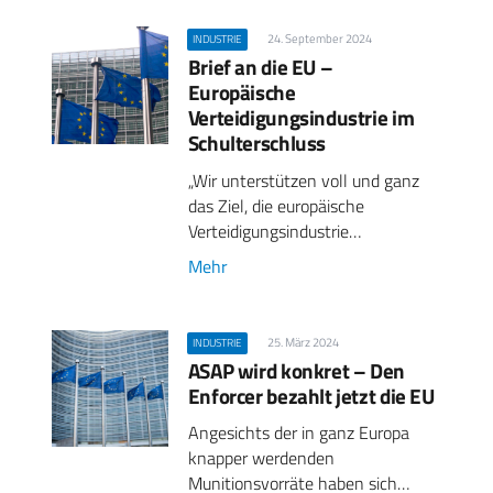
24. September 2024
INDUSTRIE
Brief an die EU –
Europäische
Verteidigungsindustrie im
Schulterschluss
„Wir unterstützen voll und ganz
das Ziel, die europäische
Verteidigungsindustrie…
Mehr
25. März 2024
INDUSTRIE
ASAP wird konkret – Den
Enforcer bezahlt jetzt die EU
Angesichts der in ganz Europa
knapper werdenden
Munitionsvorräte haben sich…