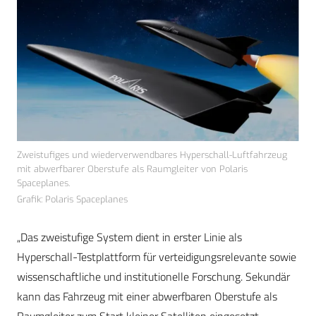
Zweistufiges und wiederverwendbares Hyperschall-Luftfahrzeug
mit abwerfbarer Oberstufe als Raumgleiter von Polaris
Spaceplanes.
Grafik: Polaris Spaceplanes
„Das zweistufige System dient in erster Linie als
Hyperschall-Testplattform für verteidigungsrelevante sowie
wissenschaftliche und institutionelle Forschung. Sekundär
kann das Fahrzeug mit einer abwerfbaren Oberstufe als
Raumgleiter zum Start kleiner Satelliten eingesetzt