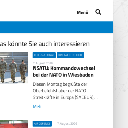
Menü
as könnte Sie auch interessieren
INTERNATIONAL
KRIEG & KONFLIKTE
7. August 2026
NSATU: Kommandowechsel
bei der NATO in Wiesbaden
Diesen Montag begrüßte der
Oberbefehlshaber der NATO-
Streitkräfte in Europa (SACEUR),…
Mehr
7. August 2026
AIR DEFENCE