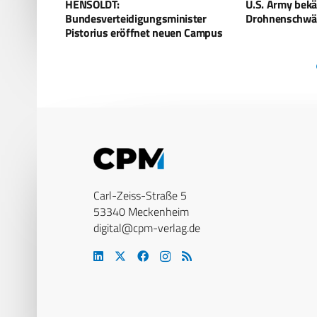
U.S. Army bekämpft
Ukraine: Neue
ister
Drohnenschwärme
Unbemannte S
en Campus
Carl-Zeiss-Straße 5
53340 Meckenheim
digital@cpm-verlag.de