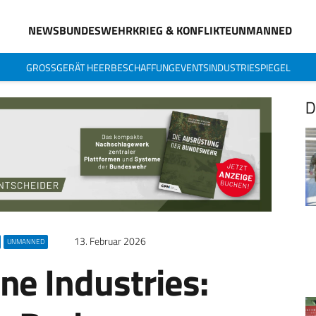
NEWS
BUNDESWEHR
KRIEG & KONFLIKTE
UNMANNED
GROSSGERÄT HEER
BESCHAFFUNG
EVENTS
INDUSTRIESPIEGEL
D
13. Februar 2026
UNMANNED
ne Industries: