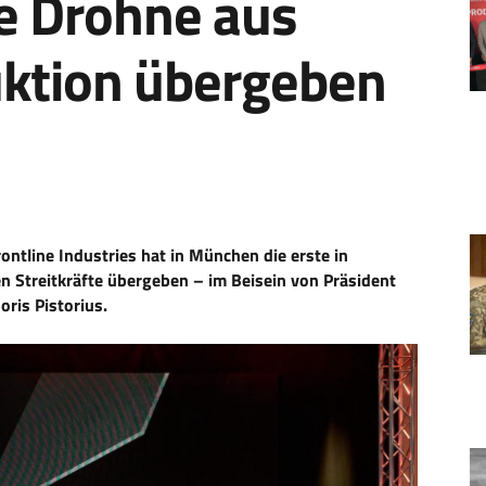
he Drohne aus
uktion übergeben
ntline Industries hat in München die erste in
en Streitkräfte übergeben – im Beisein von Präsident
ris Pistorius.