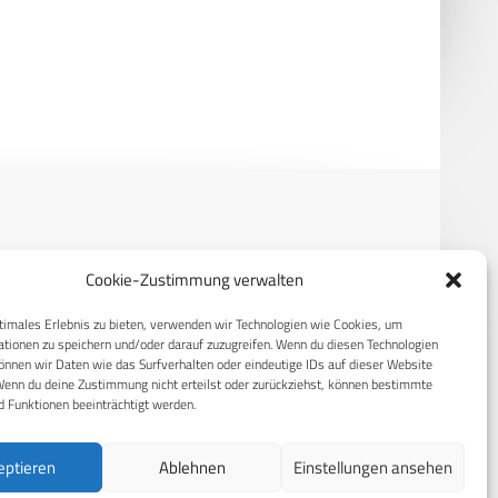
ne-Hilfe: Rheinmetall liefert
China präsentiert unbemannte
weitere Rettungsstationen
Systeme auf der Paris Air Show
RECHTLICHES
Cookie-Zustimmung verwalten
S
Datenschutzerklärung
timales Erlebnis zu bieten, verwenden wir Technologien wie Cookies, um
tionen zu speichern und/oder darauf zuzugreifen. Wenn du diesen Technologien
Cookie-Richtlinie (EU)
nnen wir Daten wie das Surfverhalten oder eindeutige IDs auf dieser Website
Wenn du deine Zustimmung nicht erteilst oder zurückziehst, können bestimmte
AGB
 Funktionen beeinträchtigt werden.
Compliance
eptieren
Ablehnen
Einstellungen ansehen
Impressum