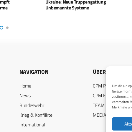
 Truppengattung
Europas Drohnenindustrie setzt
Ukrai
ysteme
Produktionsziel: 100.000 Systeme
acht 
bis 2027
NAVIGATION
ÜBER UNS
Home
CPM PUBLICATION
Um dir ein op
Geräteinforma
News
CPM EVENTS
zustimmst, kö
verarbeiten. 
Bundeswehr
TEAM
Merkmale und
Krieg & Konflikte
MEDIADATEN
Akz
International