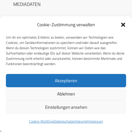
MEDIADATEN
Cookie-Zustimmung verwalten
Um dir ein optimales Erlebnis zu bieten, verwenden wir Technologien wie
RECHTLICHES
Cookies, um Geräteinformationen zu speichern und/oder darauf zuzugreifen.
Wenn du diesen Technologien zustimmst, können wir Daten wie das
Surfverhalten oder eindeutige IDs auf dieser Website verarbeiten. Wenn du deine
Datenschutzerklärung
Zustimmung nicht erteilst oder zurückziehst, können bestimmte Merkmale und
Funktionen beeinträchtigt werden.
Cookie-Richtlinie (EU)
AGB
Akzeptieren
Compliance
Ablehnen
Impressum
Einstellungen ansehen
© 2026 CPM GmbH – Alle Rechte vorbehalten
Cookie-Richtlinie
Datenschutzerklärung
Impressum