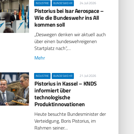
24. Juli 2026
INDUSTRIE
BUNDESWEHR
Pistorius bei Isar Aerospace –
Wie die Bundeswehr ins All
kommen soll
„Deswegen denken wir aktuell auch
über einen bundeswehreigenen
Startplatz nach“,…
Mehr
21. Juli 2026
INDUSTRIE
BUNDESWEHR
Pistorius in Kassel – KNDS
informiert über
technologische
Produktinnovationen
Heute besuchte Bundesminister der
Verteidigung, Boris Pistorius, im
Rahmen seiner…