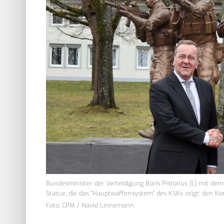
Bundesminister der Verteidigung Boris Pistorius (l.) mit 
Statue, die das "Hauptwaffensystem" des KSKs zeigt: den 
Foto: CPM / Navid Linnemann