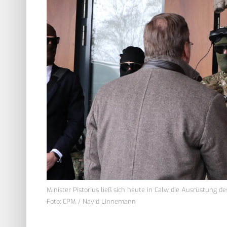
Minister Pistorius ließ sich heute in Calw die Ausrüstung d
Foto: CPM / Navid Linnemann