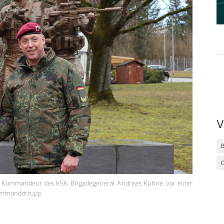
V
dem Kommandeur des KSK, Brigadegeneral Andreas Kühne, vor einer
Kommandotrupp.