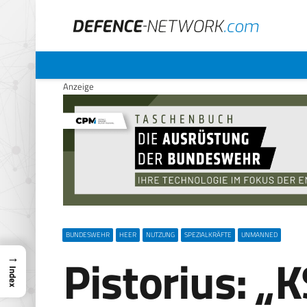
Anzeige
BUNDESWEHR
HEER
NUTZUNG
SPEZIALKRÄFTE
UNMANNED
Pistorius: „
→
Index