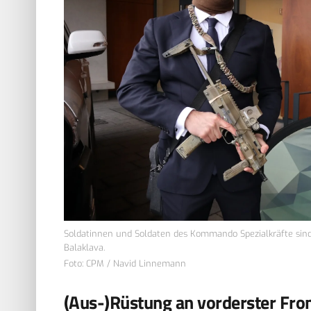
Soldatinnen und Soldaten des Kommando Spezialkräfte sind 
Balaklava.
Foto: CPM / Navid Linnemann
(Aus-)Rüstung an vorderster Fro