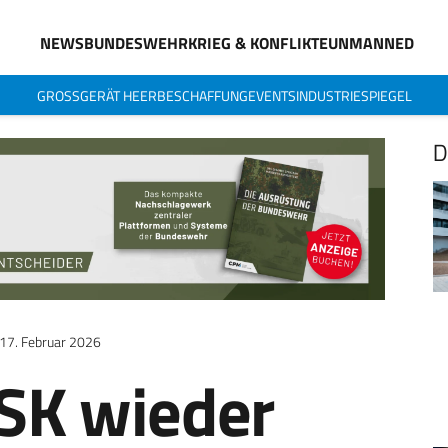
NEWS
BUNDESWEHR
KRIEG & KONFLIKTE
UNMANNED
GROSSGERÄT HEER
BESCHAFFUNG
EVENTS
INDUSTRIESPIEGEL
D
17. Februar 2026
KSK wieder