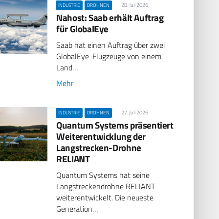
28. Juli 2026
INDUSTRIE
DROHNEN
Nahost: Saab erhält Auftrag
für GlobalEye
Saab hat einen Auftrag über zwei
GlobalEye-Flugzeuge von einem
Land…
Mehr
27. Juli 2026
INDUSTRIE
DROHNEN
Quantum Systems präsentiert
Weiterentwicklung der
Langstrecken-Drohne
RELIANT
Quantum Systems hat seine
Langstreckendrohne RELIANT
weiterentwickelt. Die neueste
Generation…