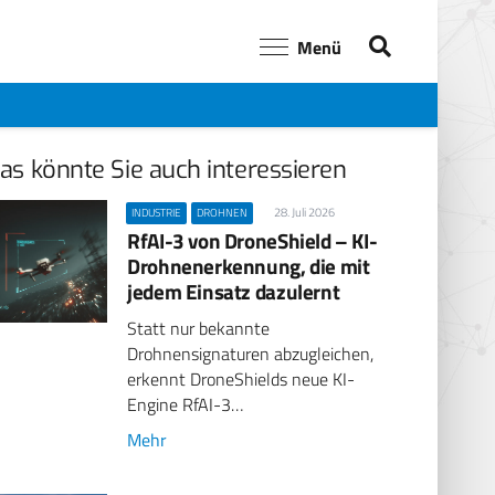
Menü
as könnte Sie auch interessieren
28. Juli 2026
INDUSTRIE
DROHNEN
RfAI-3 von DroneShield – KI-
Drohnenerkennung, die mit
jedem Einsatz dazulernt
Statt nur bekannte
Drohnensignaturen abzugleichen,
erkennt DroneShields neue KI-
Engine RfAI-3…
Mehr