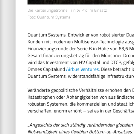
Die Kartierungsdrohne Trinity Pro im Einsatz
Foto: Quantum Systems
Quantum Systems, Entwickler von robotisierter Dua
Kunden mit modernen Multisensor-Technologie ausges
Finanzierungsrunde der Serie B in Höhe von 63,6 Mi
Gesamtfinanzierungsbetrag für den Münchner Drohne
wird das Investment von HV Capital und DTCP, gefo
Omnes Capitalund
Airbus Ventures
. Diese beträcht
Quantum Systems, widerstandsfähige Infrastrukturen
Veränderte geopolitische Verhältnisse erhöhen den 
Katastrophen oder Abhängigkeiten von ausländisch
robusten Systemen, die kommerziellen und staatli
verschaffen, enorm erhöht – sei es in der Geschäfts
„Angesichts der sich ständig verändernden global
Notwendigkeit eines flexiblen Bottom-up-Ansatzes. 