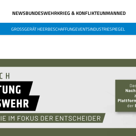
NEWS
BUNDESWEHR
KRIEG & KONFLIKTE
UNMANNED
GROSSGERÄT HEER
BESCHAFFUNG
EVENTS
INDUSTRIESPIEGEL