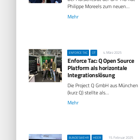
Philippe Moreels zum neuen…
Mehr
4. März 2025
ENFORCE TAC
CIT
Enforce Tac: Q Open Source
Platform als horizontale
Integrationslösung
Die Project Q GmbH aus München
(kurz Q) stellte als…
Mehr
15. Februar 2025
BUNDESWEHR
HEER