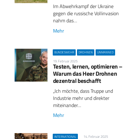
Im Abwehrkampf der Ukraine
gegen die russische Vollinvasion
nahm das…
Mehr
BUNDESWEHR
DROHNEN
UNMANNED
19. Februar 2025
Testen, lernen, optimieren –
Warum das Heer Drohnen
dezentral beschafft
„Ich möchte, dass Truppe und
Industrie mehr und direkter
miteinander…
Mehr
14. Februar 2025
INTERNATIONAL