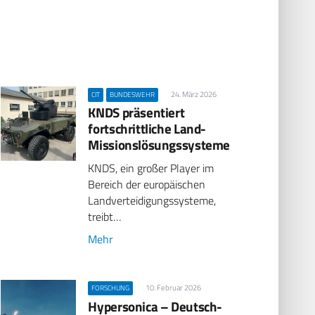
24. März 2026
CIT
BUNDESWEHR
KNDS präsentiert
fortschrittliche Land-
Missionslösungssysteme
KNDS, ein großer Player im
Bereich der europäischen
Landverteidigungssysteme,
treibt…
Mehr
10. Februar 2026
FORSCHUNG
Hypersonica – Deutsch-