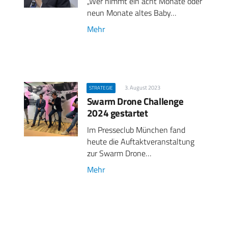
„Wer nimmt ein acht Monate oder
neun Monate altes Baby…
Mehr
3. August 2023
STRATEGIE
Swarm Drone Challenge
2024 gestartet
Im Presseclub München fand
heute die Auftaktveranstaltung
zur Swarm Drone…
Mehr