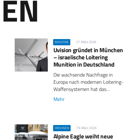
EN
27. März 2026
INDUSTRIE
Uvision gründet in München
– israelische Loitering
Munition in Deutschland
Die wachsende Nachfrage in
Europa nach modernen Loitering-
Waffensystemen hat das…
Mehr
19. März 2026
DROHNEN
Alpine Eagle weiht neue