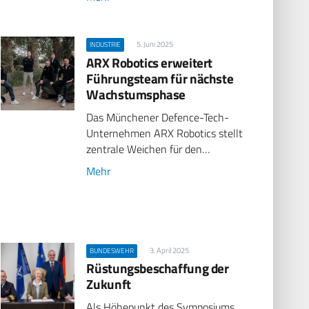
5. Juni 2025
INDUSTRIE
ARX Robotics erweitert
Führungsteam für nächste
Wachstumsphase
Das Münchener Defence-Tech-
Unternehmen ARX Robotics stellt
zentrale Weichen für den…
Mehr
3. April 2025
BUNDESWEHR
Rüstungsbeschaffung der
Zukunft
Als Höhepunkt des Symposiums