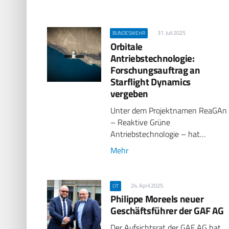
31. Juli 2025
BUNDESWEHR
Orbitale
Antriebstechnologie:
Forschungsauftrag an
Starflight Dynamics
vergeben
Unter dem Projektnamen ReaGAn
– Reaktive Grüne
Antriebstechnologie – hat…
Mehr
24. April 2025
CIT
Philippe Moreels neuer
Geschäftsführer der GAF AG
Der Aufsichtsrat der GAF AG hat