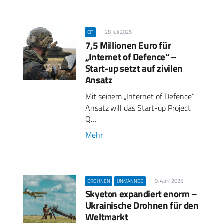
28. Juli 2025
CIT
7,5 Millionen Euro für
„Internet of Defence“ –
Start-up setzt auf zivilen
Ansatz
Mit seinem „Internet of Defence“-
Ansatz will das Start-up Project
Q…
Mehr
9. April 2025
DROHNEN
UNMANNED
Skyeton expandiert enorm –
Ukrainische Drohnen für den
Weltmarkt