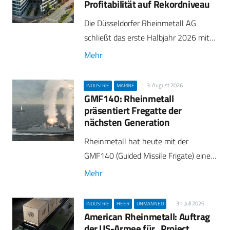
Profitabilität auf Rekordniveau
Die Düsseldorfer Rheinmetall AG
schließt das erste Halbjahr 2026 mit…
Mehr
3. August 2026
INDUSTRIE
MARINE
GMF140: Rheinmetall
präsentiert Fregatte der
nächsten Generation
Rheinmetall hat heute mit der
GMF140 (Guided Missile Frigate) eine…
Mehr
31. Juli 2026
INDUSTRIE
HEER
UNMANNED
American Rheinmetall: Auftrag
der US-Armee für „Project