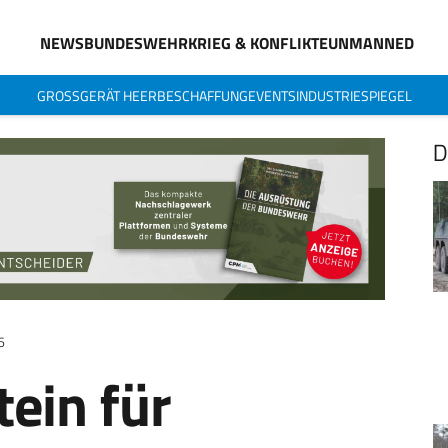
NEWS
BUNDESWEHR
KRIEG & KONFLIKTE
UNMANNED
GROSSGERÄT HEER
BESCHAFFUNG
EVENTS
INDUSTRIESPIEGEL
D
6
ein für