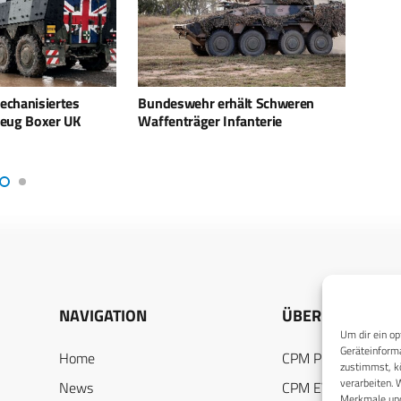
hält Schweren
RENK liefert Getriebe für Puma,
Rhein
nfanterie
Büffel und Boxer
briti
NAVIGATION
ÜBER UNS
Um dir ein op
Geräteinforma
Home
CPM PUBLICATION
zustimmst, kö
verarbeiten. 
News
CPM EVENTS
Merkmale und