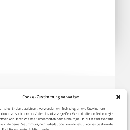
metall erhält Auftrag für
Laserwaffe auf Boxer: Jupiter im
sche Warrior Schützenpanzer
Test bei der WTD 91
Cookie-Zustimmung verwalten
RECHTLICHES
timales Erlebnis zu bieten, verwenden wir Technologien wie Cookies, um
tionen zu speichern und/oder darauf zuzugreifen. Wenn du diesen Technologien
S
Datenschutzerklärung
nnen wir Daten wie das Surfverhalten oder eindeutige IDs auf dieser Website
Wenn du deine Zustimmung nicht erteilst oder zurückziehst, können bestimmte
Cookie-Richtlinie (EU)
 Funktionen beeinträchtigt werden.