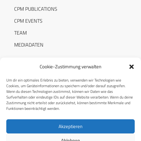
CPM PUBLICATIONS
CPM EVENTS
TEAM
MEDIADATEN
Cookie-Zustimmung verwalten
Um dir ein optimales Erlebnis zu bieten, verwenden wir Technologien wie
RECHTLICHES
Cookies, um Geräteinformationen zu speichern und/oder darauf zuzugreifen.
Wenn du diesen Technologien zustimmst, können wir Daten wie das
Surfverhalten oder eindeutige IDs auf dieser Website verarbeiten. Wenn du deine
Datenschutzerklärung
Zustimmung nicht erteilst oder zurückziehst, können bestimmte Merkmale und
Funktionen beeinträchtigt werden.
Cookie-Richtlinie (EU)
AGB
Akzeptieren
Compliance
Ablehnen