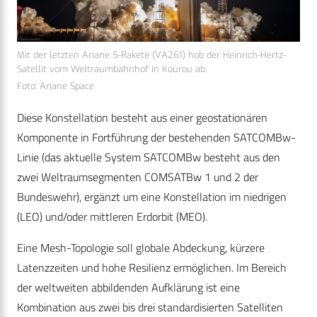
Mit der letzten Ariane 5-Rakete (VA261) hob der Heinrich-Hertz-
Satellit vom Weltraumbahnhof in Kourou ab.
Foto: Ariane Space
Diese Konstellation besteht aus einer geostationären
Komponente in Fortführung der bestehenden SATCOMBw-
Linie (das aktuelle System SATCOMBw besteht aus den
zwei Weltraumsegmenten COMSATBw 1 und 2 der
Bundeswehr), ergänzt um eine Konstellation im niedrigen
(LEO) und/oder mittleren Erdorbit (MEO).
Eine Mesh-Topologie soll globale Abdeckung, kürzere
Latenzzeiten und hohe Resilienz ermöglichen. Im Bereich
der weltweiten abbildenden Aufklärung ist eine
Kombination aus zwei bis drei standardisierten Satelliten