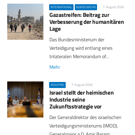
7. August 2026
INTERNATIONAL
BUNDESWEHR
Gazastreifen: Beitrag zur
Verbesserung der humanitären
Lage
Das Bundesministerium der
Verteidigung wird entlang eines
trilateralen Memorandum of…
Mehr
7. August 2026
INDUSTRIE
Israel stellt der heimischen
Industrie seine
Zukunftsstrategie vor
Der Generaldirektor des israelischen
Verteidigungsministeriums (IMOD),
Generalmajor a.D. Amir Baram,…