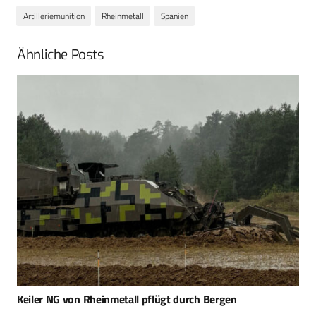
Artilleriemunition
Rheinmetall
Spanien
Ähnliche Posts
SpainSat NG-III – Airbus baut neuen
Kommunikationssatelliten