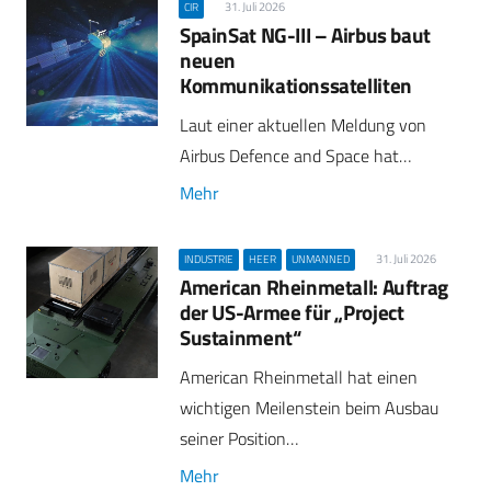
31. Juli 2026
CIR
SpainSat NG-III – Airbus baut
neuen
Kommunikationssatelliten
Laut einer aktuellen Meldung von
Airbus Defence and Space hat…
Mehr
31. Juli 2026
INDUSTRIE
HEER
UNMANNED
American Rheinmetall: Auftrag
der US-Armee für „Project
Sustainment“
American Rheinmetall hat einen
wichtigen Meilenstein beim Ausbau
seiner Position…
Mehr