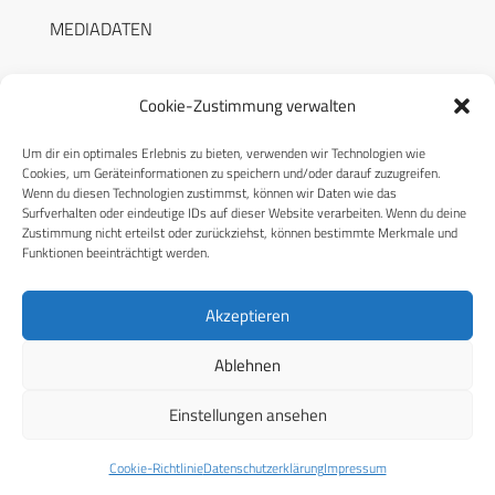
MEDIADATEN
Cookie-Zustimmung verwalten
Um dir ein optimales Erlebnis zu bieten, verwenden wir Technologien wie
RECHTLICHES
Cookies, um Geräteinformationen zu speichern und/oder darauf zuzugreifen.
Wenn du diesen Technologien zustimmst, können wir Daten wie das
Surfverhalten oder eindeutige IDs auf dieser Website verarbeiten. Wenn du deine
Datenschutzerklärung
Zustimmung nicht erteilst oder zurückziehst, können bestimmte Merkmale und
Funktionen beeinträchtigt werden.
Cookie-Richtlinie (EU)
AGB
Akzeptieren
Compliance
Ablehnen
Impressum
Einstellungen ansehen
© 2026 CPM GmbH – Alle Rechte vorbehalten
Cookie-Richtlinie
Datenschutzerklärung
Impressum