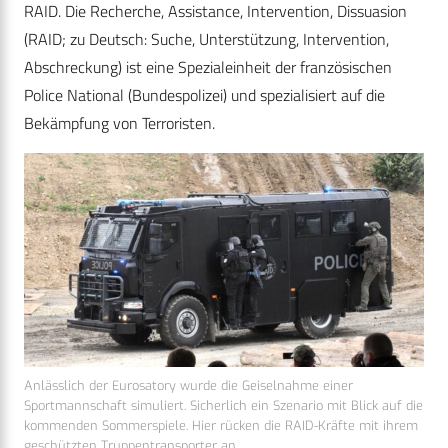
RAID. Die Recherche, Assistance, Intervention, Dissuasion
(RAID; zu Deutsch: Suche, Unterstützung, Intervention,
Abschreckung) ist eine Spezialeinheit der französischen
Police National (Bundespolizei) und spezialisiert auf die
Bekämpfung von Terroristen.
Anlässlich der Eurosatory wurde die Geiselnahme einer
Sportmannschaft simuliert. Sicherlich ein Szenario mit Blick auf die
kommenden Sommerspiele. Hier rücken die RAID-Kräfte mit ihrem
geschützten Truppentransporter an.