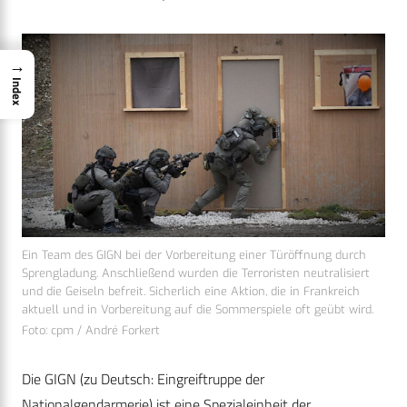
→
Index
Ein Team des GIGN bei der Vorbereitung einer Türöffnung durch
Sprengladung. Anschließend wurden die Terroristen neutralisiert
und die Geiseln befreit. Sicherlich eine Aktion, die in Frankreich
aktuell und in Vorbereitung auf die Sommerspiele oft geübt wird.
Foto: cpm / André Forkert
Die GIGN (zu Deutsch: Eingreiftruppe der
Nationalgendarmerie) ist eine Spezialeinheit der