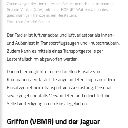
Zudem zeigte der Hersteller das Fahrzeug noch als Unmanned
Ground Vehicle (UGV) mit einer HORNET-Waffenstation des
gleichnamigen französischen Herstellers.
Foto: cpm / André Forkert
Der Fardier ist luftverladbar und luftverlastbar als Innen-
und Außenlast in Transportflugzeugen und -hubschraubern.
Zudem kann es mittels eines Transportgestells per
Lastenfallschirm abgeworfen werden.
Dadurch ermöglicht er den schnellen Einsatz von
Kommandos, entlastet die angelandeten Trupps in jedem
Einsatzgebiet beim Transport von Ausrüstung, Personal
sowie gegebenenfalls Verwundeten und erleichtert die
Selbstverteidigung in den Einsatzgebieten.
Griffon (VBMR) und der Jaguar