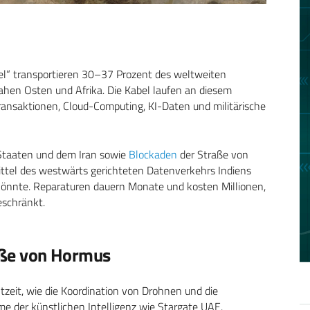
bel“ transportieren 30–37 Prozent des weltweiten
ahen Osten und Afrika. Die Kabel laufen an diesem
ransaktionen, Cloud-Computing, KI-Daten und militärische
Staaten und dem Iran sowie
Blockaden
der Straße von
rittel des westwärts gerichteten Datenverkehrs Indiens
 könnte. Reparaturen dauern Monate und kosten Millionen,
eschränkt.
raße von Hormus
htzeit, wie die Koordination von Drohnen und die
me der künstlichen Intelligenz wie Stargate UAE.