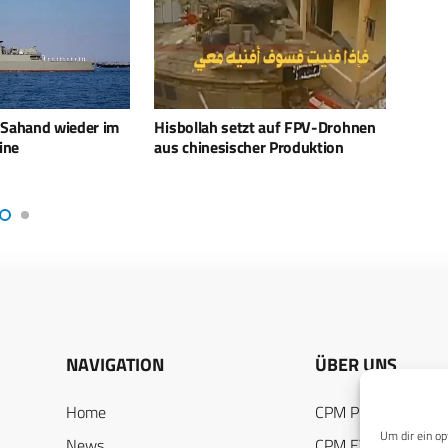
t auf FPV-Drohnen
Irans Drohnen als zentrales
Irans
er Produktion
Kriegsinstrument
Angri
NAVIGATION
ÜBER UNS
Home
CPM PUBLICATION
Um dir ein op
News
CPM EVENTS