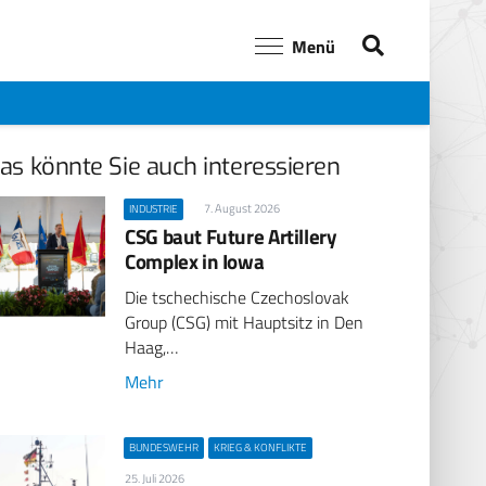
Menü
as könnte Sie auch interessieren
7. August 2026
INDUSTRIE
CSG baut Future Artillery
Complex in Iowa
Die tschechische Czechoslovak
Group (CSG) mit Hauptsitz in Den
Haag,…
Mehr
BUNDESWEHR
KRIEG & KONFLIKTE
25. Juli 2026