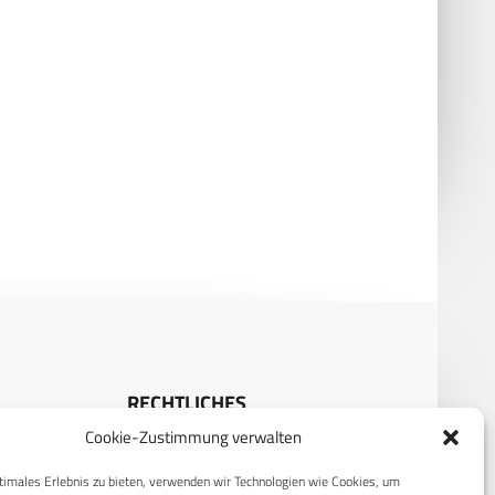
 Atomprogramm: Israel setzt
SAFE: Rumänien, Rheinmetall und
ffe fort
das Wettrennen um die
Modernisierung
RECHTLICHES
Cookie-Zustimmung verwalten
S
Datenschutzerklärung
timales Erlebnis zu bieten, verwenden wir Technologien wie Cookies, um
Cookie-Richtlinie (EU)