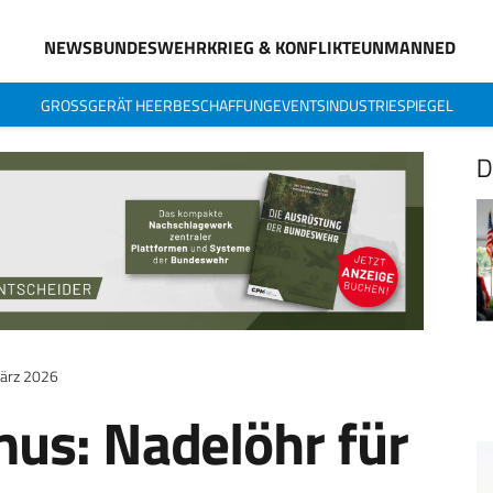
NEWS
BUNDESWEHR
KRIEG & KONFLIKTE
UNMANNED
GROSSGERÄT HEER
BESCHAFFUNG
EVENTS
INDUSTRIESPIEGEL
D
ärz 2026
us: Nadelöhr für