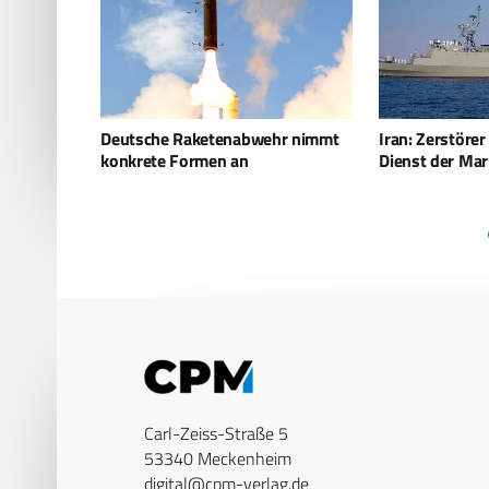
hr nimmt
Iran: Zerstörer Sahand wieder im
Hisbollah setz
Dienst der Marine
aus chinesisch
Carl-Zeiss-Straße 5
53340 Meckenheim
digital@cpm-verlag.de