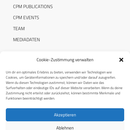
CPM PUBLICATIONS
CPM EVENTS
TEAM
MEDIADATEN
Cookie-Zustimmung verwalten
Um dir ein optimales Erlebnis zu bieten, verwenden wir Technologien wie
RECHTLICHES
Cookies, um Geräteinformationen zu speichern und/oder darauf zuzugreifen.
Wenn du diesen Technologien zustimmst, können wir Daten wie das
Surfverhalten oder eindeutige IDs auf dieser Website verarbeiten. Wenn du deine
Datenschutzerklärung
Zustimmung nicht erteilst oder zurückziehst, können bestimmte Merkmale und
Funktionen beeinträchtigt werden.
Cookie-Richtlinie (EU)
AGB
Akzeptieren
Compliance
Ablehnen