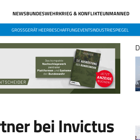
NEWS
BUNDESWEHR
KRIEG & KONFLIKTE
UNMANNED
GROSSGERÄT HEER
BESCHAFFUNG
EVENTS
INDUSTRIESPIEGEL
D
tner bei Invictus