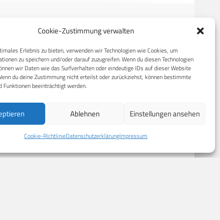
Cookie-Zustimmung verwalten
RECHTLICHES
timales Erlebnis zu bieten, verwenden wir Technologien wie Cookies, um
tionen zu speichern und/oder darauf zuzugreifen. Wenn du diesen Technologien
nnen wir Daten wie das Surfverhalten oder eindeutige IDs auf dieser Website
S
Datenschutzerklärung
Wenn du deine Zustimmung nicht erteilst oder zurückziehst, können bestimmte
 Funktionen beeinträchtigt werden.
Cookie-Richtlinie (EU)
AGB
eptieren
Ablehnen
Einstellungen ansehen
Compliance
Impressum
Cookie-Richtlinie
Datenschutzerklärung
Impressum
© 2026 CPM GmbH – Alle Rechte vorbehalten