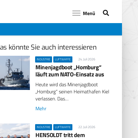
Menü
as könnte Sie auch interessieren
24. Juli 2026
INDUSTRIE
LUFTWAFFE
Minenjagdboot „Homburg“
läuft zum NATO-Einsatz aus
Heute wird das Minenjagdboot
„Homburg“ seinen Heimathafen Kiel
verlassen. Das…
Mehr
22. Juli 2026
INDUSTRIE
LUFTWAFFE
HENSOLDT tritt dem