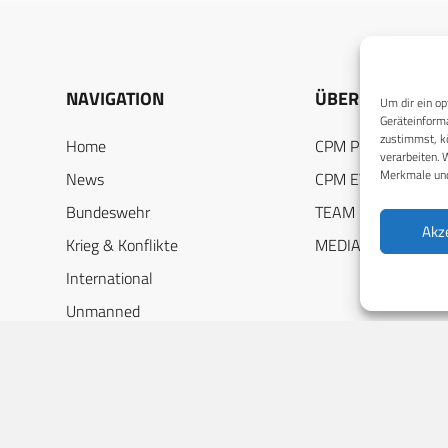
NAVIGATION
ÜBER UNS
Um dir ein op
Geräteinforma
zustimmst, kö
Home
CPM PUBLICATION
verarbeiten. 
Merkmale und
News
CPM EVENTS
Bundeswehr
TEAM
Akz
Krieg & Konflikte
MEDIADATEN
International
Unmanned
DEF-Jobs
Industriespiegel