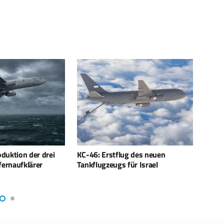
g des neuen
33. Internationales
Das S
für Israel
Hubschrauberforum
Spezia
Diens