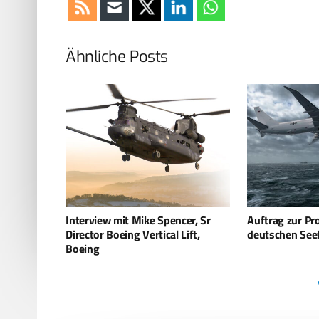
Ähnliche Posts
cer, Sr
Auftrag zur Produktion der drei
KC-46: Erstflu
Lift,
deutschen Seefernaufklärer
Tankflugzeugs 