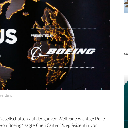
An
werden.
 Gesellschaften auf der ganzen Welt eine wichtige Rolle
 von Boeing“, sagte Cheri Carter, Vizepräsidentin von