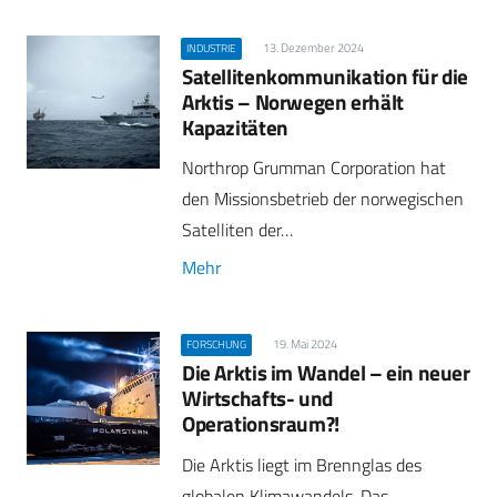
13. Dezember 2024
INDUSTRIE
Satellitenkommunikation für die
Arktis – Norwegen erhält
Kapazitäten
Northrop Grumman Corporation hat
den Missionsbetrieb der norwegischen
Satelliten der…
Mehr
19. Mai 2024
FORSCHUNG
Die Arktis im Wandel – ein neuer
Wirtschafts- und
Operationsraum?!
Die Arktis liegt im Brennglas des
globalen Klimawandels. Das