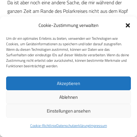
Da ist aber noch eine andere Sache, die mir während der
ganzen Zeit am Rande des Polarkreises nicht aus dem Kopf
geht: Wofür brauchen wir das eigentlich? Dass Norwegen,
Cookie-Zustimmung verwalten
Finnland und Schweden unter diesen klimatischen
Bedingungen in jedem Winter leben, leuchtet ein. Aber ich
Um dir ein optimales Erlebnis zu bieten, verwenden wir Technologien wie
Cookies, um Geräteinformationen zu speichern und/oder darauf zuzugreifen.
als Deutscher? Oder die Kollegen aus Frankreich,
Wenn du diesen Technologien zustimmst, können wir Daten wie das
Großbritannien, Spanien? Was haben wir mit Kleidung und
Surfverhalten oder eindeutige IDs auf dieser Website verarbeiten. Wenn du deine
Zustimmung nicht erteilst oder zurückziehst, können bestimmte Merkmale und
Ausrüstung für arktische Bedingung zu tun? Allerdings geht
Funktionen beeinträchtigt werden.
es bei der NCU nicht primär um die arktischen Bedingungen.
Akzeptieren
Denn während ich durch den Schnee im Fjäll stapfe,
überlegen Menschen in
Grönland
, ob die USA tatsächlich
Ablehnen
noch Verbündete sind. Während ich mich mit bester
Ausrüstung bei rund 30 Grad Minus zum Schlafen in den
Einstellungen ansehen
Schnee lege, frieren Soldatinnen und Soldaten an der Front,
Cookie-Richtlinie
Datenschutzerklärung
Impressum
weil
ukrainische Winter
nicht minder kalt sind.