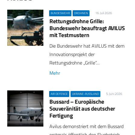
16. Juli 2026
BUNDESWEHR
DROHNEN
Rettungsdrohne Grille:
Bundeswehr beauftragt AVILUS
mit Testmustern
Die Bundeswehr hat AVILUS mit dem
Innovationsprojekt der
Rettungsdrohne „Grille“…
Mehr
5. Juni 2026
AIR DEFENCE
UKRAINE-RUSSLAND
Bussard – Europäische
Souveränität aus deutscher
Fertigung
Avilus demonstriert mit dem Bussard
erstmals öffentlich den Flugbetrieb