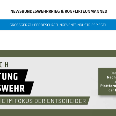
NEWS
BUNDESWEHR
KRIEG & KONFLIKTE
UNMANNED
GROSSGERÄT HEER
BESCHAFFUNG
EVENTS
INDUSTRIESPIEGEL