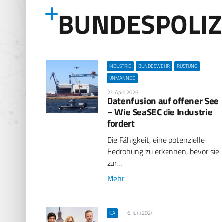
BUNDESPOLIZ
INDUSTRIE
BUNDESWEHR
RÜSTUNG
UNMANNED
22. April 2026
Datenfusion auf offener See
– Wie SeaSEC die Industrie
fordert
Die Fähigkeit, eine potenzielle
Bedrohung zu erkennen, bevor sie
zur…
Mehr
6. Juni 2024
ILA