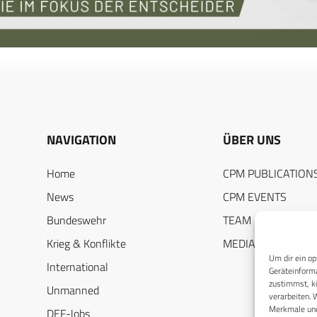
NAVIGATION
ÜBER UNS
Home
CPM PUBLICATION
News
CPM EVENTS
Bundeswehr
TEAM
Krieg & Konflikte
MEDIADATEN
Um dir ein op
International
Geräteinforma
zustimmst, kö
Unmanned
verarbeiten. 
Merkmale und
DEF-Jobs