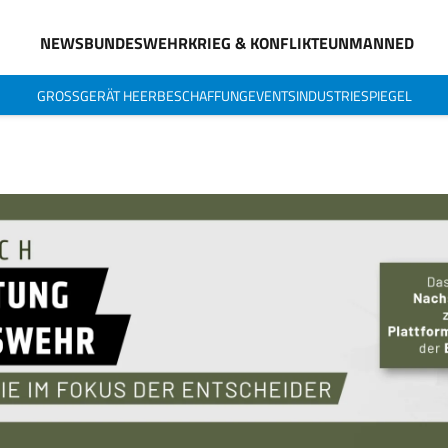
NEWS
BUNDESWEHR
KRIEG & KONFLIKTE
UNMANNED
GROSSGERÄT HEER
BESCHAFFUNG
EVENTS
INDUSTRIESPIEGEL