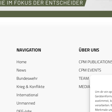
NAVIGATION
ÜBER UNS
Home
CPM PUBLICATION
News
CPM EVENTS
Bundeswehr
TEAM
Krieg & Konflikte
MEDIADATEN
Um dir ein op
International
Geräteinforma
zustimmst, kö
Unmanned
verarbeiten. 
Merkmale und
DEF-Jobs