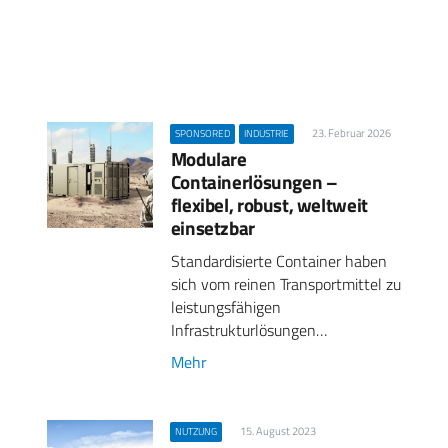
23. Februar 2026
SPONSORED
INDUSTRIE
Modulare
Containerlösungen –
flexibel, robust, weltweit
einsetzbar
Standardisierte Container haben
sich vom reinen Transportmittel zu
leistungsfähigen
Infrastrukturlösungen…
Mehr
15. August 2023
NUTZUNG