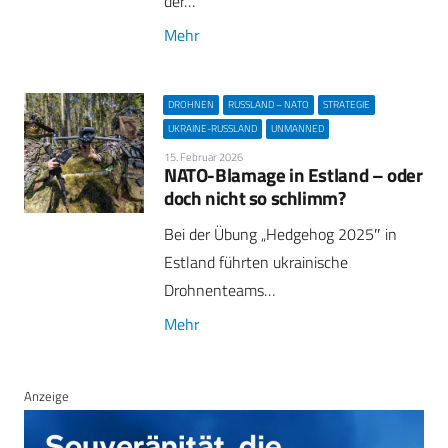
der…
Mehr
DROHNEN
RUSSLAND – NATO
STRATEGIE
UKRAINE-RUSSLAND
UNMANNED
15. Februar 2026
NATO-Blamage in Estland – oder
doch nicht so schlimm?
Bei der Übung „Hedgehog 2025″ in
Estland führten ukrainische
Drohnenteams…
Mehr
Anzeige