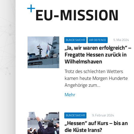
EU-MISSION
5. Mai 2024
BUNDESWEHR
AIR DEFENCE
„Ja, wir waren erfolgreich“ –
Fregatte Hessen zurück in
Wilhelmshaven
Trotz des schlechten Wetters
kamen heute Morgen Hunderte
Angehörige zum…
Mehr
9. Februar 2024
BUNDESWEHR
„Hessen“ auf Kurs – bis an
die Küste Irans?