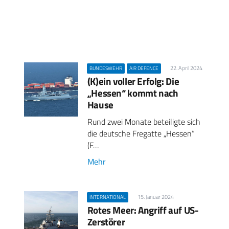
22. April 2024
BUNDESWEHR
AIR DEFENCE
(K)ein voller Erfolg: Die
„Hessen“ kommt nach
Hause
Rund zwei Monate beteiligte sich
die deutsche Fregatte „Hessen“
(F…
Mehr
15. Januar 2024
INTERNATIONAL
Rotes Meer: Angriff auf US-
Zerstörer