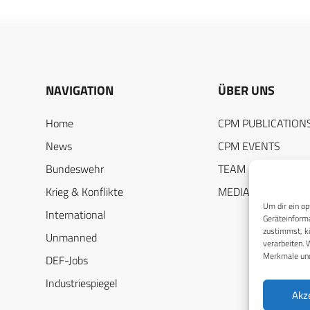
NAVIGATION
ÜBER UNS
Home
CPM PUBLICATION
News
CPM EVENTS
Bundeswehr
TEAM
Krieg & Konflikte
MEDIADATEN
Um dir ein op
International
Geräteinforma
zustimmst, kö
Unmanned
verarbeiten. 
Merkmale und
DEF-Jobs
Industriespiegel
Akz