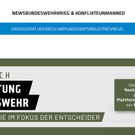
NEWS
BUNDESWEHR
KRIEG & KONFLIKTE
UNMANNED
GROSSGERÄT HEER
BESCHAFFUNG
EVENTS
INDUSTRIESPIEGEL