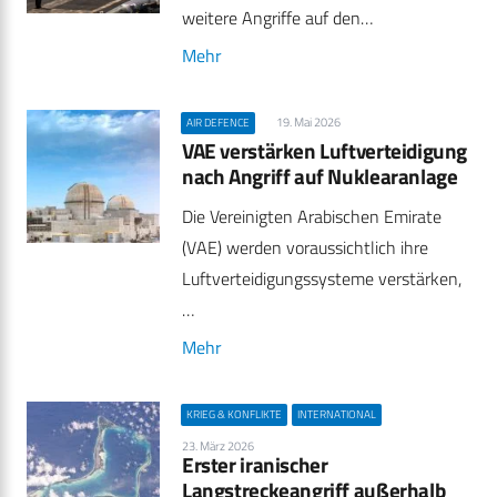
weitere Angriffe auf den…
Mehr
19. Mai 2026
AIR DEFENCE
VAE verstärken Luftverteidigung
nach Angriff auf Nuklearanlage
Die Vereinigten Arabischen Emirate
(VAE) werden voraussichtlich ihre
Luftverteidigungssysteme verstärken,
…
Mehr
KRIEG & KONFLIKTE
INTERNATIONAL
23. März 2026
Erster iranischer
Langstreckeangriff außerhalb