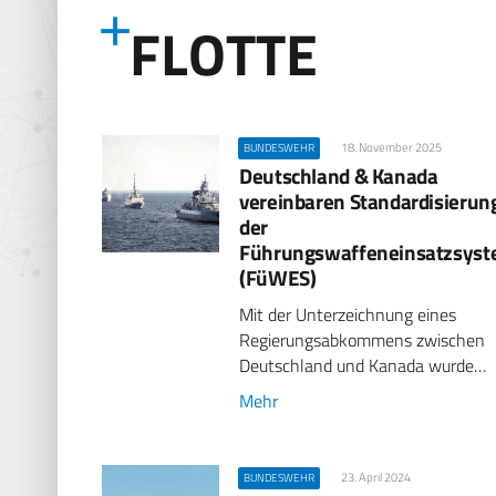
FLOTTE
18. November 2025
BUNDESWEHR
Deutschland & Kanada
vereinbaren Standardisierun
der
Führungswaffeneinsatzsys
(FüWES)
Mit der Unterzeichnung eines
Regierungsabkommens zwischen
Deutschland und Kanada wurde…
Mehr
23. April 2024
BUNDESWEHR