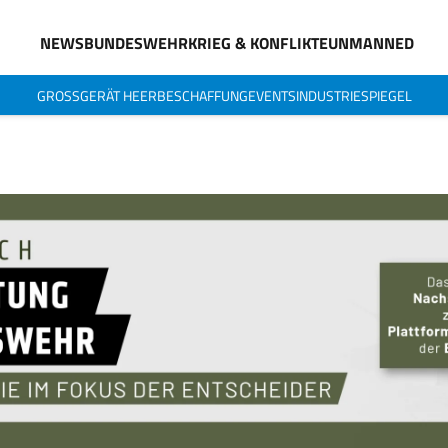
NEWS
BUNDESWEHR
KRIEG & KONFLIKTE
UNMANNED
GROSSGERÄT HEER
BESCHAFFUNG
EVENTS
INDUSTRIESPIEGEL