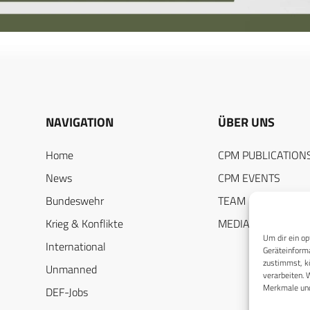
NAVIGATION
ÜBER UNS
Home
CPM PUBLICATION
News
CPM EVENTS
Bundeswehr
TEAM
Krieg & Konflikte
MEDIADATEN
Um dir ein op
International
Geräteinforma
zustimmst, kö
Unmanned
verarbeiten. 
Merkmale und
DEF-Jobs