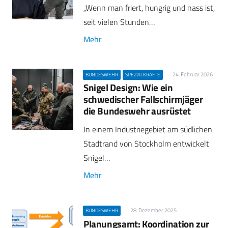
„Wenn man friert, hungrig und nass ist,
seit vielen Stunden…
Mehr
24. Februar 2026
BUNDESWEHR
SPEZIALKRÄFTE
Snigel Design: Wie ein
schwedischer Fallschirmjäger
die Bundeswehr ausrüstet
In einem Industriegebiet am südlichen
Stadtrand von Stockholm entwickelt
Snigel…
Mehr
28. Dezember 2025
BUNDESWEHR
Planungsamt: Koordination zur