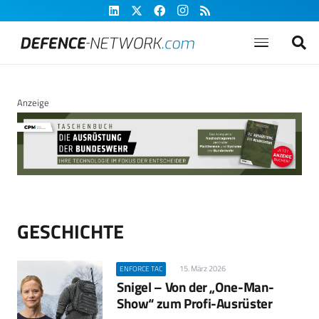
Anzeige
GESCHICHTE
15. März 2026
ENFORCE TAC
Snigel – Von der „One-Man-
Show“ zum Profi-Ausrüster