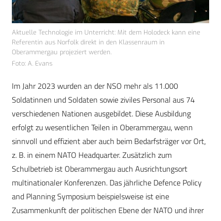
Aktuelle Technologie im Unterricht: Mit dem Holodeck kann eine
Referentin aus Norfolk direkt in den Klassenraum in
Oberammergau projeziert werden.
Foto: A. Evans
Im Jahr 2023 wurden an der NSO mehr als 11.000
Soldatinnen und Soldaten sowie ziviles Personal aus 74
verschiedenen Nationen ausgebildet. Diese Ausbildung
erfolgt zu wesentlichen Teilen in Oberammergau, wenn
sinnvoll und effizient aber auch beim Bedarfsträger vor Ort,
z. B. in einem NATO Headquarter. Zusätzlich zum
Schulbetrieb ist Oberammergau auch Ausrichtungsort
multinationaler Konferenzen. Das jährliche Defence Policy
and Planning Symposium beispielsweise ist eine
Zusammenkunft der politischen Ebene der NATO und ihrer