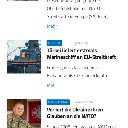
Diesen Montag begrüßte der
Oberbefehlshaber der NATO-
Streitkräfte in Europa (SACEUR),…
Mehr
6. August 2026
INDUSTRIE
Türkei liefert erstmals
Marineschiff an EU-Streitkraft
Früher gab es fast nur eine
Einbahnstraße. Die Türkei kaufte…
Mehr
4. August 2026
INTERNATIONAL
Verliert die Ukraine ihren
Glauben an die NATO?
Schon 2008 versprach die NATO der