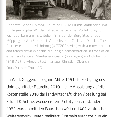
Der erste Serien-Unimog (Baureihe U 70200) mit Mähbinder und
runtergeklappter Windschutzscheibe bei einer Vorführung vor
Fachpublikum am 18. Oktober 1948 auf der Burg Staufeneck
(Göppingen). Am Steuer ist Versuchsleiter Christian Dietrich. The
first series-produced Unimog (U 70200 series) with a mower-binder
and folded-down windshield during a demonstration in front of an
expert audience at Staufeneck Castle (Göppingen) on October 18,
1948. At the wheel is test manager Christian Dietrich.
Foto: Daimler Truck AG
Im Werk Gaggenau begann Mitte 1951 die Fertigung des
Unimog mit der Baureihe 2010 – eine Anspielung auf die
Kostenstelle 2010 der landwirtschaftlichen Abteilung bei
Erhard & Söhne, wo die ersten Prototypen entstanden.
1953 wurden mit den Baureihen 401 und 402 zahlreiche
Weiterentwicklungen realisiert: Erstmals ergänzte nun ein