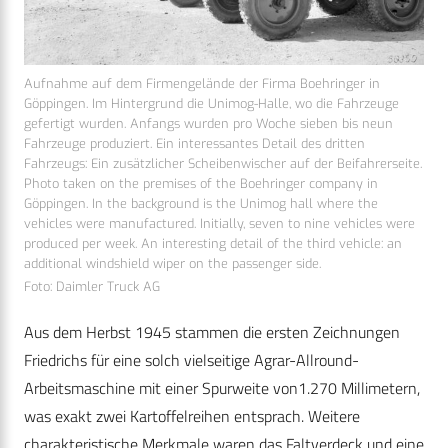
Aufnahme auf dem Firmengelände der Firma Boehringer in
Göppingen. Im Hintergrund die Unimog-Halle, wo die Fahrzeuge
gefertigt wurden. Anfangs wurden pro Woche sieben bis neun
Fahrzeuge produziert. Ein interessantes Detail des dritten
Fahrzeugs: Ein zusätzlicher Scheibenwischer auf der Beifahrerseite.
Photo taken on the premises of the Boehringer company in
Göppingen. In the background is the Unimog hall where the
vehicles were manufactured. Initially, seven to nine vehicles were
produced per week. An interesting detail of the third vehicle: an
additional windshield wiper on the passenger side.
Foto: Daimler Truck AG
Aus dem Herbst 1945 stammen die ersten Zeichnungen
Friedrichs für eine solch vielseitige Agrar-Allround-
Arbeitsmaschine mit einer Spurweite von1.270 Millimetern,
was exakt zwei Kartoffelreihen entsprach. Weitere
charakteristische Merkmale waren das Faltverdeck und eine