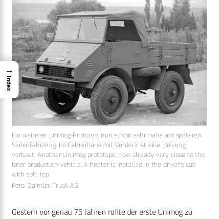
→
Index
Ein weiterer Unimog-Prototyp, nun schon sehr nahe am späteren
Serienfahrzeug. Im Fahrerhaus mit Verdeck ist eine Heizung
verbaut. Another Unimog prototype, now already very close to the
later production vehicle. A heater is installed in the driver's cab
with soft top.
Foto: Daimler Truck AG
Gestern vor genau 75 Jahren rollte der erste Unimog zu