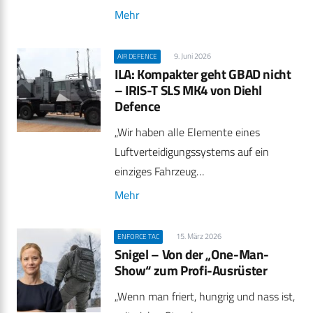
Mehr
9. Juni 2026
AIR DEFENCE
ILA: Kompakter geht GBAD nicht
– IRIS-T SLS MK4 von Diehl
Defence
„Wir haben alle Elemente eines
Luftverteidigungssystems auf ein
einziges Fahrzeug…
Mehr
15. März 2026
ENFORCE TAC
Snigel – Von der „One-Man-
Show“ zum Profi-Ausrüster
„Wenn man friert, hungrig und nass ist,