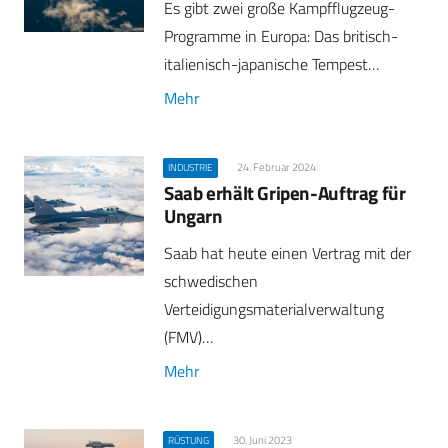
Es gibt zwei große Kampfflugzeug-
Programme in Europa: Das britisch-
italienisch-japanische Tempest…
Mehr
24. Februar 2024
INDUSTRIE
Saab erhält Gripen-Auftrag für
Ungarn
Saab hat heute einen Vertrag mit der
schwedischen
Verteidigungsmaterialverwaltung
(FMV)…
Mehr
30. Juni 2023
RÜSTUNG