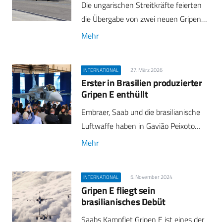
Die ungarischen Streitkräfte feierten
die Übergabe von zwei neuen Gripen…
Mehr
27. März 2026
INTERNATIONAL
Erster in Brasilien produzierter
Gripen E enthüllt
Embraer, Saab und die brasilianische
Luftwaffe haben in Gavião Peixoto…
Mehr
5. November 2024
INTERNATIONAL
Gripen E fliegt sein
brasilianisches Debüt
Saabs Kampfjet Gripen E ist eines der