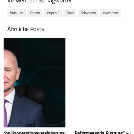
Verwendete Schlagwörter
Brasilien
Gripen
Gripen F
Saab
Schweden
zweisitzer
Ähnliche Posts
„Reformagenda Rüstung“ – Reorganisation des BAAINBw