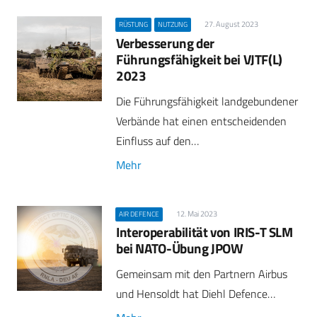
27. August 2023
RÜSTUNG
NUTZUNG
Verbesserung der
Führungsfähigkeit bei VJTF(L)
2023
Die Führungsfähigkeit landgebundener
Verbände hat einen entscheidenden
Einfluss auf den…
Mehr
12. Mai 2023
AIR DEFENCE
Interoperabilität von IRIS-T SLM
bei NATO-Übung JPOW
Gemeinsam mit den Partnern Airbus
und Hensoldt hat Diehl Defence…