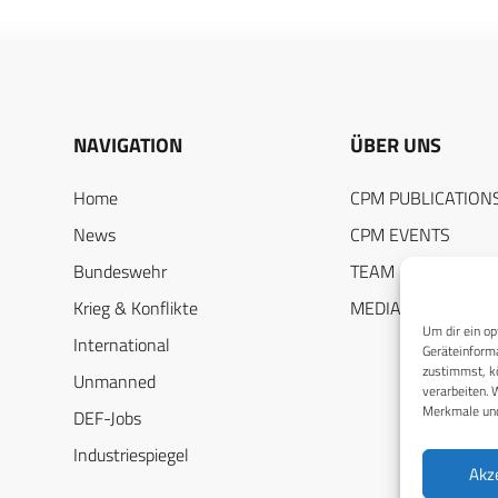
NAVIGATION
ÜBER UNS
Home
CPM PUBLICATION
News
CPM EVENTS
Bundeswehr
TEAM
Krieg & Konflikte
MEDIADATEN
Um dir ein op
International
Geräteinforma
zustimmst, kö
Unmanned
verarbeiten. 
Merkmale und
DEF-Jobs
Industriespiegel
Akz