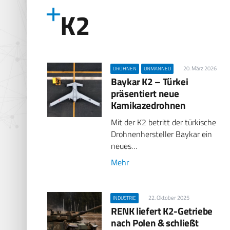
K2
20. März 2026
DROHNEN
UNMANNED
Baykar K2 – Türkei
präsentiert neue
Kamikazedrohnen
Mit der K2 betritt der türkische
Drohnenhersteller Baykar ein
neues…
Mehr
22. Oktober 2025
INDUSTRIE
RENK liefert K2-Getriebe
nach Polen & schließt