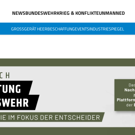
NEWS
BUNDESWEHR
KRIEG & KONFLIKTE
UNMANNED
GROSSGERÄT HEER
BESCHAFFUNG
EVENTS
INDUSTRIESPIEGEL