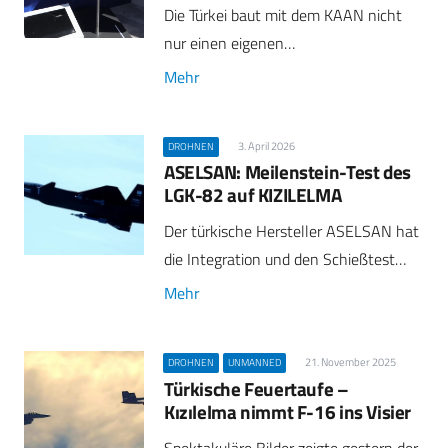
Die Türkei baut mit dem KAAN nicht
nur einen eigenen…
Mehr
3. April 2026
DROHNEN
ASELSAN: Meilenstein-Test des
LGK-82 auf KIZILELMA
Der türkische Hersteller ASELSAN hat
die Integration und den Schießtest…
Mehr
21. November 2025
DROHNEN
UNMANNED
Türkische Feuertaufe –
Kızılelma nimmt F-16 ins Visier
Spektakuläre Bilder zeigte gestern der