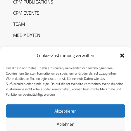
CPM PUBLICATIONS
CPM EVENTS
TEAM
MEDIADATEN
Cookie-Zustimmung verwalten
Um dir ein optimales Erlebnis zu bieten, verwenden wir Technologien wie
RECHTLICHES
Cookies, um Geräteinformationen zu speichern und/oder darauf zuzugreifen.
Wenn du diesen Technologien zustimmst, können wir Daten wie das
Surfverhalten oder eindeutige IDs auf dieser Website verarbeiten. Wenn du deine
Datenschutzerklärung
Zustimmung nicht erteilst oder zurückziehst, können bestimmte Merkmale und
Funktionen beeinträchtigt werden.
Cookie-Richtlinie (EU)
AGB
Akzeptieren
Compliance
Ablehnen