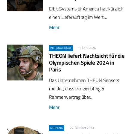
Elbit Systems of America hat kürzlich
einen Lieferauftrag im Wert…
Mehr
9. April 2024
INTERNATIONAL
THEON liefert Nachtsicht für die
Olympischen Spiele 2024 in
Paris
Das Unternehmen THEON Sensors
meldet, dass ein vierjähriger
Rahmenvertrag über…
Mehr
27. Oktober 2023
NUTZUNG