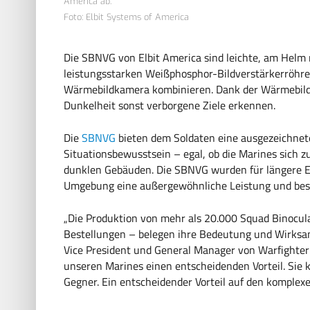
America ab.
Foto: Elbit Systems of America
Die SBNVG von Elbit America sind leichte, am Helm 
leistungsstarken Weißphosphor-Bildverstärkerröhre
Wärmebildkamera kombinieren. Dank der Wärmebildfu
Dunkelheit sonst verborgene Ziele erkennen.
Die
SBNVG
bieten dem Soldaten eine ausgezeichnet
Situationsbewusstsein – egal, ob die Marines sich 
dunklen Gebäuden. Die SBNVG wurden für längere E
Umgebung eine außergewöhnliche Leistung und beso
„Die Produktion von mehr als 20.000 Squad Binocul
Bestellungen – belegen ihre Bedeutung und Wirksamke
Vice President und General Manager von Warfighter
unseren Marines einen entscheidenden Vorteil. Sie 
Gegner. Ein entscheidender Vorteil auf den komplexe