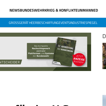
NEWS
BUNDESWEHR
KRIEG & KONFLIKTE
UNMANNED
GROSSGERÄT HEER
BESCHAFFUNG
EVENTS
INDUSTRIESPIEGEL
D