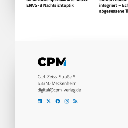
k
integriert – Echtzeit-Daten für
gekauft – THE
abgesessene Truppen
Expansionskur
Carl-Zeiss-Straße 5
53340 Meckenheim
digital@cpm-verlag.de