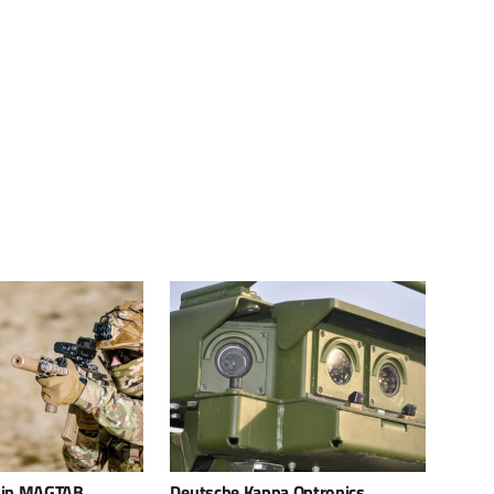
a Optronics
THEON liefert weiter
Innov