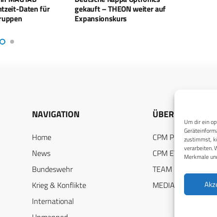
ON weiter auf
Nachtsichtbrillen an U.S. Marine
s
Corps
NAVIGATION
ÜBER UNS
Um dir ein op
Geräteinforma
Home
CPM PUBLICATION
zustimmst, kö
verarbeiten. 
News
CPM EVENTS
Merkmale und
Bundeswehr
TEAM
Akz
Krieg & Konflikte
MEDIADATEN
International