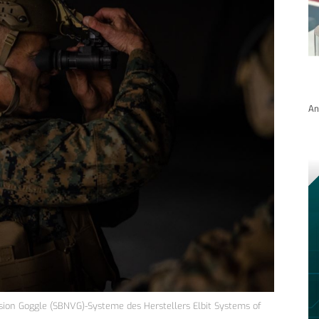
An
ision Goggle (SBNVG)-Systeme des Herstellers Elbit Systems of