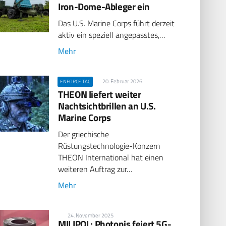
Iron-Dome-Ableger ein
Das U.S. Marine Corps führt derzeit
aktiv ein speziell angepasstes,…
Mehr
20. Februar 2026
ENFORCE TAC
THEON liefert weiter
Nachtsichtbrillen an U.S.
Marine Corps
Der griechische
Rüstungstechnologie-Konzern
THEON International hat einen
weiteren Auftrag zur…
Mehr
24. November 2025
MILIPOL: Photonis feiert 5G-