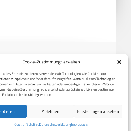
Nachtsichtfähigkeit an die U. S.
Army.
Cookie-Zustimmung verwalten
RECHTLICHES
timales Erlebnis zu bieten, verwenden wir Technologien wie Cookies, um
tionen zu speichern und/oder darauf zuzugreifen. Wenn du diesen Technologien
S
Datenschutzerklärung
nnen wir Daten wie das Surfverhalten oder eindeutige IDs auf dieser Website
Wenn du deine Zustimmung nicht erteilst oder zurückziehst, können bestimmte
Cookie-Richtlinie (EU)
 Funktionen beeinträchtigt werden.
AGB
eptieren
Ablehnen
Einstellungen ansehen
Compliance
Impressum
Cookie-Richtlinie
Datenschutzerklärung
Impressum