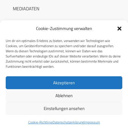
MEDIADATEN
Cookie-Zustimmung verwalten
Um dir ein optimales Erlebnis zu bieten, verwenden wir Technologien wie
RECHTLICHES
Cookies, um Geräteinformationen zu speichern und/oder darauf zuzugreifen.
Wenn du diesen Technologien zustimmst, können wir Daten wie das
Surfverhalten oder eindeutige IDs auf dieser Website verarbeiten. Wenn du deine
Datenschutzerklärung
Zustimmung nicht erteilst oder zurückziehst, können bestimmte Merkmale und
Funktionen beeinträchtigt werden.
Cookie-Richtlinie (EU)
AGB
Akzeptieren
Compliance
Ablehnen
Impressum
Einstellungen ansehen
© 2026 CPM GmbH – Alle Rechte vorbehalten
Cookie-Richtlinie
Datenschutzerklärung
Impressum