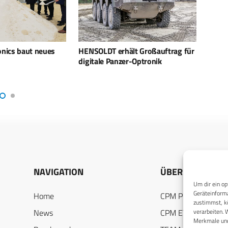
lt Großauftrag für
HENSOLDT liefert Radare für
3.000
r-Optronik
Rheinmetall-
TYTAN
Luftverteidigungssysteme
NAVIGATION
ÜBER UNS
Um dir ein op
Geräteinforma
Home
CPM PUBLICATION
zustimmst, kö
verarbeiten. 
News
CPM EVENTS
Merkmale und