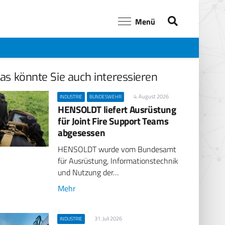
Menü
as könnte Sie auch interessieren
4. August 2026
INDUSTRIE
BUNDESWEHR
HENSOLDT liefert Ausrüstung
für Joint Fire Support Teams
abgesessen
HENSOLDT wurde vom Bundesamt
für Ausrüstung, Informationstechnik
und Nutzung der…
Mehr
31. Juli 2026
INDUSTRIE