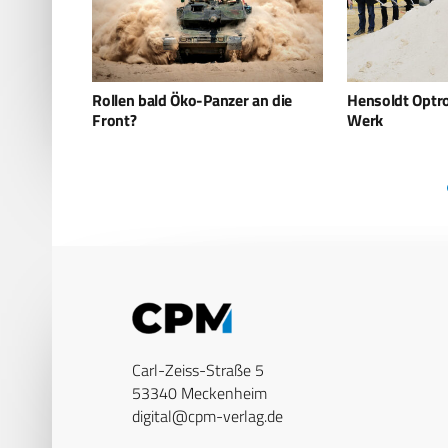
an die
Hensoldt Optronics baut neues
HENSOLDT erhä
Werk
digitale Panze
Carl-Zeiss-Straße 5
53340 Meckenheim
digital@cpm-verlag.de