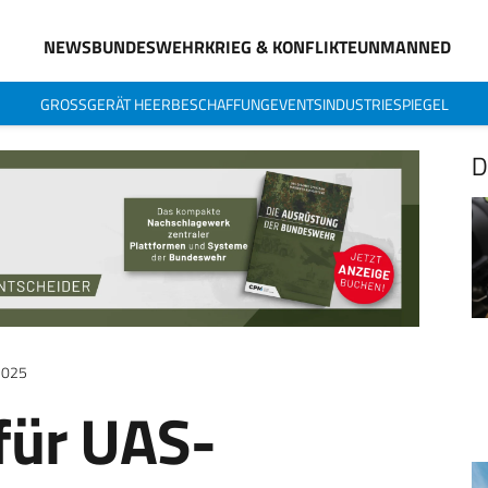
NEWS
BUNDESWEHR
KRIEG & KONFLIKTE
UNMANNED
GROSSGERÄT HEER
BESCHAFFUNG
EVENTS
INDUSTRIESPIEGEL
D
2025
für UAS-