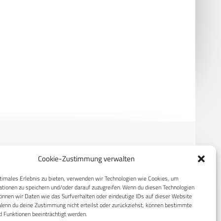
 Drohnen pro Monat –
Black Swan – 24-Stunden-Drohne
 skaliert in Bayern
von Dronamics & Hensoldt
Cookie-Zustimmung verwalten
RECHTLICHES
timales Erlebnis zu bieten, verwenden wir Technologien wie Cookies, um
tionen zu speichern und/oder darauf zuzugreifen. Wenn du diesen Technologien
S
Datenschutzerklärung
nnen wir Daten wie das Surfverhalten oder eindeutige IDs auf dieser Website
Wenn du deine Zustimmung nicht erteilst oder zurückziehst, können bestimmte
Cookie-Richtlinie (EU)
 Funktionen beeinträchtigt werden.