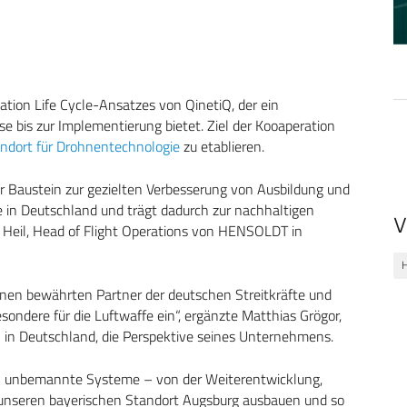
tation Life Cycle-Ansatzes von QinetiQ, der ein
e bis zur Implementierung bietet. Ziel der Kooaperation
ndort für Drohnentechnologie
zu etablieren.
ger Baustein zur gezielten Verbesserung von Ausbildung und
 in Deutschland und trägt dadurch zur nachhaltigen
V
en Heil, Head of Flight Operations von HENSOLDT in
H
inen bewährten Partner der deutschen Streitkräfte und
ondere für die Luftwaffe ein“, ergänzte Matthias Grögor,
 in Deutschland, die Perspektive seines Unternehmens.
h unbemannte Systeme – von der Weiterentwicklung,
m unseren bayerischen Standort Augsburg ausbauen und so